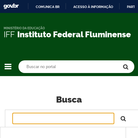
COMUNICA BR
ACESSO À INFORMAÇÃO
PARTI
IR
PARA
O
MINISTÉRIO DA EDUCAÇÃO
IFF
Instituto Federal Fluminense
CONTEÚDO
Buscar no portal
Buscar no portal
Busca