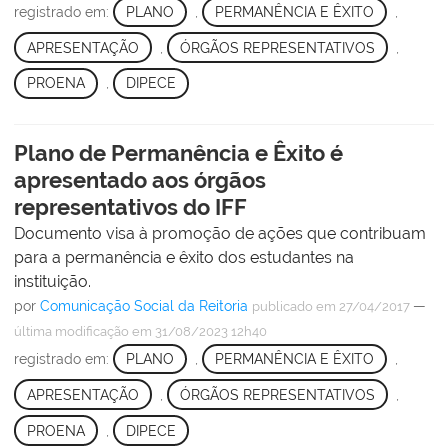
registrado em:
PLANO
,
PERMANÊNCIA E ÊXITO
,
APRESENTAÇÃO
,
ÓRGÃOS REPRESENTATIVOS
,
PROENA
,
DIPECE
Plano de Permanência e Êxito é
apresentado aos órgãos
representativos do IFF
Documento visa à promoção de ações que contribuam
para a permanência e êxito dos estudantes na
instituição.
por
Comunicação Social da Reitoria
—
publicado
em 27/04/2017
última modificação
em 31/08/2023 12h40
registrado em:
PLANO
,
PERMANÊNCIA E ÊXITO
,
APRESENTAÇÃO
,
ÓRGÃOS REPRESENTATIVOS
,
PROENA
,
DIPECE