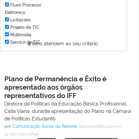
Fluxo Processo
Eletronico
Licitacoes
Projeto de TIC
Multimídia
Servico de TIC
2
itens atendem ao seu critério.
Plano de Permanência e Êxito é
apresentado aos órgãos
representativos do IFF
Diretora de Políticas da Educação Básica Profissional,
Cátia Viana, durante apresentação do Plano na Câmara
de Políticas Estudantis
por
Comunicação Social da Reitoria
última modificação
em
31/08/2023 12h40