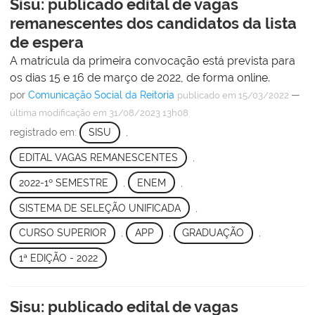
Sisu: publicado edital de vagas
remanescentes dos candidatos da lista
de espera
A matrícula da primeira convocação está prevista para
os dias 15 e 16 de março de 2022, de forma online.
por
Comunicação Social da Reitoria
—
publicado
em 15/03/2022
última modificação
em 31/08/2023 13h08
registrado em:
SISU
,
EDITAL VAGAS REMANESCENTES
,
2022-1º SEMESTRE
,
ENEM
,
SISTEMA DE SELEÇÃO UNIFICADA
,
CURSO SUPERIOR
,
APP
,
GRADUAÇÃO
,
1ª EDIÇÃO - 2022
Sisu: publicado edital de vagas