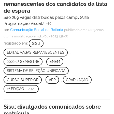
remanescentes dos candidatos da lista
de espera
São 269 vagas distribuídas pelos campi. (Arte:
Programação Visual/IFF)
por
Comunicação Social da Reitoria
—
publicado
em 14/03/2022
última modificação
em 31/08/2023 13h08
registrado em:
SISU
,
EDITAL VAGAS REMANESCENTES
,
2022-1º SEMESTRE
,
ENEM
,
SISTEMA DE SELEÇÃO UNIFICADA
,
CURSO SUPERIOR
,
APP
,
GRADUAÇÃO
,
1ª EDIÇÃO - 2022
Sisu: divulgados comunicados sobre
matrícula