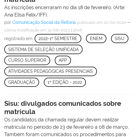
As inscrições encerraram no dia 18 de fevereiro. (Arte:
Ana Elisa Felix/IFF).
por
Comunicação Social da Reitoria
—
publicado
em 22/02/2022
última modificação
em 31/08/2023 13h08
registrado em:
2022-1º SEMESTRE
,
ENEM
,
SISU
,
SISTEMA DE SELEÇÃO UNIFICADA
,
CURSO SUPERIOR
,
APP
,
ATIVIDADES PEDAGÓGICAS PRESENCIAIS
,
GRADUAÇÃO
,
1ª EDIÇÃO - 2022
Sisu: divulgados comunicados sobre
matrícula
Os candidatos da chamada regular devem realizar
matrícula no período de 23 de fevereiro a 08 de março.
Também foram comunicados os procedimentos para