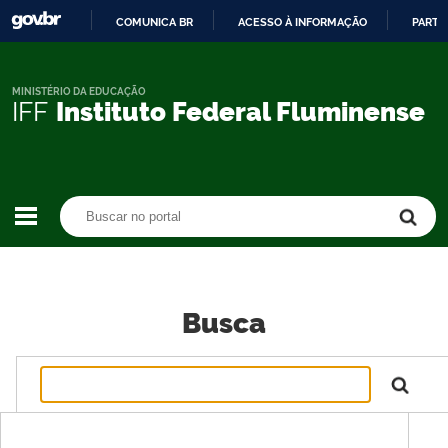
COMUNICA BR
ACESSO À INFORMAÇÃO
PARTI
IR
PARA
O
MINISTÉRIO DA EDUCAÇÃO
IFF
Instituto Federal Fluminense
CONTEÚDO
Buscar no portal
Buscar no portal
Busca