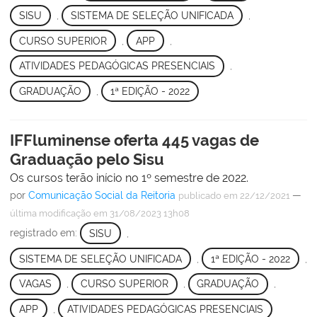
SISU
,
SISTEMA DE SELEÇÃO UNIFICADA
,
CURSO SUPERIOR
,
APP
,
ATIVIDADES PEDAGÓGICAS PRESENCIAIS
,
GRADUAÇÃO
,
1ª EDIÇÃO - 2022
IFFluminense oferta 445 vagas de
Graduação pelo Sisu
Os cursos terão início no 1º semestre de 2022.
por
Comunicação Social da Reitoria
—
publicado
em 22/12/2021
última modificação
em 31/08/2023 13h08
registrado em:
SISU
,
SISTEMA DE SELEÇÃO UNIFICADA
,
1ª EDIÇÃO - 2022
,
VAGAS
,
CURSO SUPERIOR
,
GRADUAÇÃO
,
APP
,
ATIVIDADES PEDAGÓGICAS PRESENCIAIS