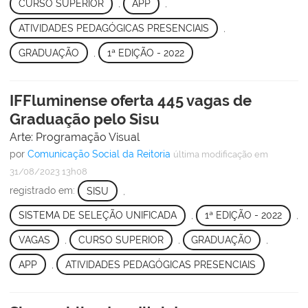
CURSO SUPERIOR
,
APP
,
ATIVIDADES PEDAGÓGICAS PRESENCIAIS
,
GRADUAÇÃO
,
1ª EDIÇÃO - 2022
IFFluminense oferta 445 vagas de
Graduação pelo Sisu
Arte: Programação Visual
por
Comunicação Social da Reitoria
última modificação
em
31/08/2023 13h08
registrado em:
SISU
,
SISTEMA DE SELEÇÃO UNIFICADA
,
1ª EDIÇÃO - 2022
,
VAGAS
,
CURSO SUPERIOR
,
GRADUAÇÃO
,
APP
,
ATIVIDADES PEDAGÓGICAS PRESENCIAIS