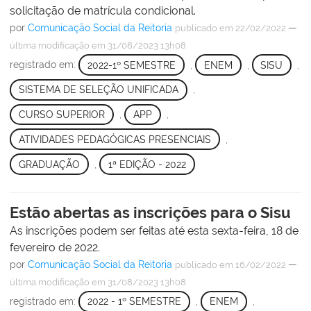
solicitação de matrícula condicional.
por
Comunicação Social da Reitoria
—
publicado
em 22/02/2022
última modificação
em 31/08/2023 13h08
registrado em:
2022-1º SEMESTRE
,
ENEM
,
SISU
,
SISTEMA DE SELEÇÃO UNIFICADA
,
CURSO SUPERIOR
,
APP
,
ATIVIDADES PEDAGÓGICAS PRESENCIAIS
,
GRADUAÇÃO
,
1ª EDIÇÃO - 2022
Estão abertas as inscrições para o Sisu
As inscrições podem ser feitas até esta sexta-feira, 18 de
fevereiro de 2022.
por
Comunicação Social da Reitoria
—
publicado
em 16/02/2022
última modificação
em 31/08/2023 13h08
registrado em:
2022 - 1º SEMESTRE
,
ENEM
,