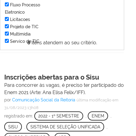
Fluxo Processo
Eletronico
Licitacoes
Projeto de TIC
Multimídia
Servico de TIC
8
itens atendem ao seu critério.
Inscrições abertas para o Sisu
Para concorrer às vagas, é preciso ter participado do
Enem 2021 (Arte: Ana Elisa Felix/IFF).
por
Comunicação Social da Reitoria
última modificação
em
31/08/2023 13h08
registrado em:
2022 - 1º SEMESTRE
,
ENEM
,
SISU
,
SISTEMA DE SELEÇÃO UNIFICADA
,