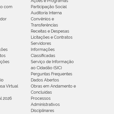
Ações e Programas
to com
Participação Social
Auditoria Interna
idor
Convênios e
Transferências
Receitas e Despesas
Licitações e Contratos
Servidores
ções
Informações
tos
Classificadas
rições
Serviço de Informação
ao Cidadão (SIC)
Perguntas Frequentes
io
Dados Abertos
sa Virtual
Obras em Andamento e
Concluídas
al 2026
Processos
Administrativos
Disciplinares