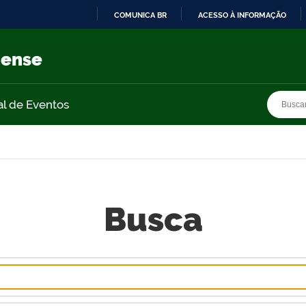
COMUNICA BR
ACESSO À INFORMAÇÃO
IR
PARA
nense
O
CONTEÚDO
Busca
Busca
al de Eventos
Busca