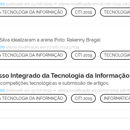
tro
—
publicado
em 23/08/2019
última modificação
em 26/08/2019 10h
A TECNOLOGIA DA INFORMAÇÃO
,
CITI 2019
,
TECNOLOGIA
ilva idealizaram a arena (Foto: Rakenny Braga)
tro
última modificação
em 23/08/2019 17h34
A TECNOLOGIA DA INFORMAÇÃO
,
CITI 2019
,
TECNOLOGIA
sso Integrado da Tecnologia da Informação 
es, competições tecnológicas e submissão de artigos.
tro
—
publicado
em 15/07/2019
última modificação
em 15/07/2019 14h0
A TECNOLOGIA DA INFORMAÇÃO
,
CITI 2019
,
INFORMÁTIC