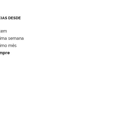
CIAS DESDE
tem
tima semana
timo mês
mpre