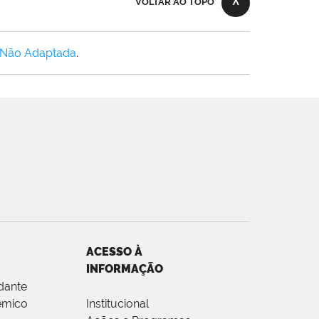
VOLTAR AO TOPO
 Não Adaptada
.
ACESSO À
INFORMAÇÃO
dante
êmico
Institucional