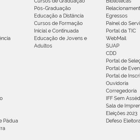
Cursos de Graduação
Bibliotecas
Pós-Graduação
Relacionamen
Educação a Distância
Egressos
Cursos de Formação
Painel do Serv
Inicial e Continuada
Portal da TIC
ência
Educação de Jovens e
WebMail
Adultos
SUAP
CDD
Portal de Sele
Portal de Even
Portal de Insc
Ouvidoria
Corregedoria
ão
IFF Sem Asséd
Sala de Impren
Eleições 2023
de Pádua
Defeso Eleitor
rra