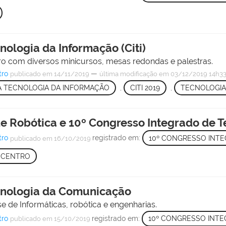
nologia da Informação (Citi)
ro com diversos minicursos, mesas redondas e palestras.
tro
—
publicado
em 14/11/2019
última modificação
em 03/12/2019 14h3
A TECNOLOGIA DA INFORMAÇÃO
,
CITI 2019
,
TECNOLOGIA
e Robótica e 10º Congresso Integrado de 
tro
registrado em:
10º CONGRESSO INT
publicado
em 16/10/2019
 CENTRO
cnologia da Comunicação
 de Informáticas, robótica e engenharias.
tro
registrado em:
10º CONGRESSO INTE
publicado
em 15/10/2019