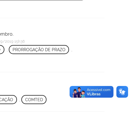
vembro.
9/2019 15h36
O
,
PRORROGAÇÃO DE PRAZO
,
ICAÇÃO
,
COMTED