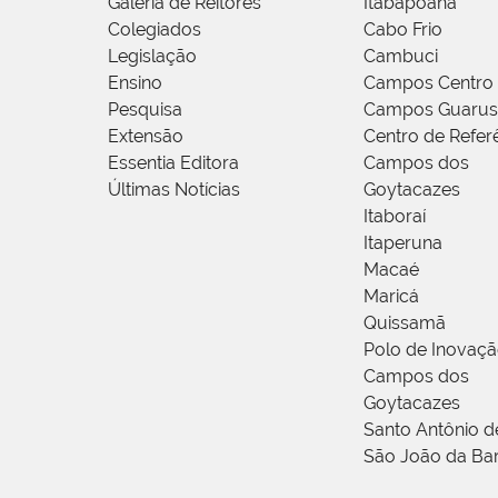
Galeria de Reitores
Itabapoana
Colegiados
Cabo Frio
Legislação
Cambuci
Ensino
Campos Centro
Pesquisa
Campos Guarus
Extensão
Centro de Refer
Essentia Editora
Campos dos
Últimas Notícias
Goytacazes
Itaboraí
Itaperuna
Macaé
Maricá
Quissamã
Polo de Inovaç
Campos dos
Goytacazes
Santo Antônio 
São João da Ba