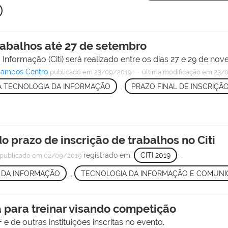
trabalhos até 27 de setembro
nformação (Citi) será realizado entre os dias 27 e 29 de no
 Campos Centro
—
publicado
em 23/09/2019
última modificação
em 23/0
A TECNOLOGIA DA INFORMAÇÃO
,
PRAZO FINAL DE INSCRIÇÃ
o prazo de inscrição de trabalhos no Citi
registrado em:
CITI 2019
,
publicado
em 02/09/2019
 DA INFORMAÇÃO
,
TECNOLOGIA DA INFORMAÇÃO E COMUN
a para treinar visando competição
 de outras instituições inscritas no evento.