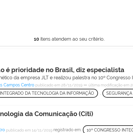
10
itens atendem ao seu critério.
 é prioridade no Brasil, diz especialista
ético da empresa JLT e realizou palestra no 10º Congresso I
pus Campos Centro
—
publicado
em 28/11/2019
última modificação
em 2
 INTEGRADO DA TECNOLOGIA DA INFORMAÇÃO
,
SEGURANÇA 
nologia da Comunicação (Citi)
tro
registrado em:
10º CONGRESSO INTE
publicado
em 14/11/2019