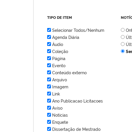
TIPO DE ITEM
NOTÍ
Selecionar Todos/Nenhum
On
Agenda Diária
Úl
Áudio
Úl
Coleção
Se
Página
Evento
Conteúdo externo
Arquivo
Imagem
Link
Ano Publicacao Licitacoes
Aviso
Notícias
Enquete
Dissertação de Mestrado