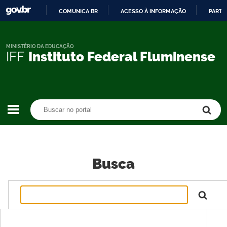
COMUNICA BR
ACESSO À INFORMAÇÃO
PARTI
IR
PARA
O
MINISTÉRIO DA EDUCAÇÃO
IFF
Instituto Federal Fluminense
CONTEÚDO
Buscar no portal
Buscar no portal
Busca