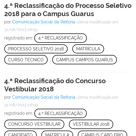
4.ª Reclassificação do Processo Seletivo
2018 para o Campus Guarus
por
Comunicação Social da Reitoria
última modificação
em
31/08/2023 12h51
registrado em:
4.ª RECLASSIFICAÇÃO
,
PROCESSO SELETIVO 2018
,
MATRÍCULA
,
CURSO TÉCNICO
,
CAMPUS CAMPOS GUARUS
4.ª Reclassificação do Concurso
Vestibular 2018
por
Comunicação Social da Reitoria
última modificação
em
31/08/2023 12h49
registrado em:
4.ª RECLASSIFICAÇÃO
,
CONCURSO VESTIBULAR
,
VESTIBULAR 2018
,
CANDIDATO
,
MATRÍCULA
,
CAMPUS CABO FRIO
,