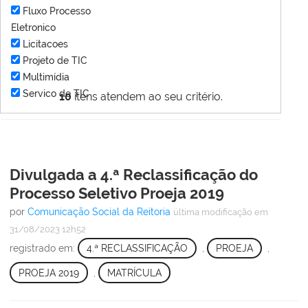
Fluxo Processo
Eletronico
Licitacoes
Projeto de TIC
Multimídia
Servico de TIC
10
itens atendem ao seu critério.
Divulgada a 4.ª Reclassificação do
Processo Seletivo Proeja 2019
por
Comunicação Social da Reitoria
última modificação
em
31/08/2023 12h52
registrado em:
4.ª RECLASSIFICAÇÃO
,
PROEJA
,
PROEJA 2019
,
MATRÍCULA