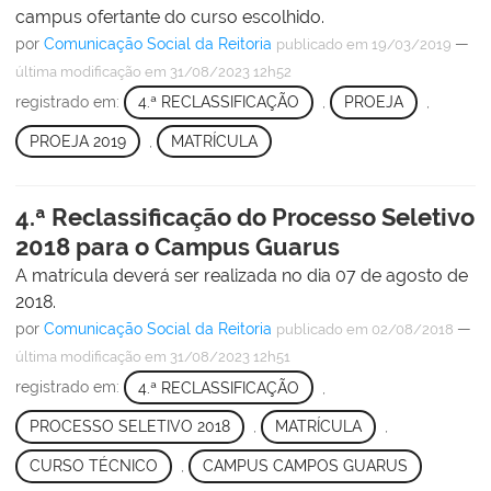
campus ofertante do curso escolhido.
por
Comunicação Social da Reitoria
—
publicado
em 19/03/2019
última modificação
em 31/08/2023 12h52
registrado em:
4.ª RECLASSIFICAÇÃO
,
PROEJA
,
PROEJA 2019
,
MATRÍCULA
4.ª Reclassificação do Processo Seletivo
2018 para o Campus Guarus
A matrícula deverá ser realizada no dia 07 de agosto de
2018.
por
Comunicação Social da Reitoria
—
publicado
em 02/08/2018
última modificação
em 31/08/2023 12h51
registrado em:
4.ª RECLASSIFICAÇÃO
,
PROCESSO SELETIVO 2018
,
MATRÍCULA
,
CURSO TÉCNICO
,
CAMPUS CAMPOS GUARUS