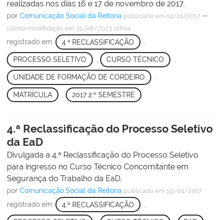
realizadas nos dias 16 e 17 de novembro de 2017.
por
Comunicação Social da Reitoria
—
publicado
em 14/11/2017
última modificação
em 31/08/2023 12h44
registrado em:
4.ª RECLASSIFICAÇÃO
,
PROCESSO SELETIVO
,
CURSO TÉCNICO
,
UNIDADE DE FORMAÇÃO DE CORDEIRO
,
MATRÍCULA
,
2017 2.º SEMESTRE
4.ª Reclassificação do Processo Seletivo
da EaD
Divulgada a 4.ª Reclassificação do Processo Seletivo
para ingresso no Curso Técnico Concomitante em
Segurança do Trabalho da EaD.
por
Comunicação Social da Reitoria
publicado
em 19/04/2017
registrado em:
4.ª RECLASSIFICAÇÃO
,