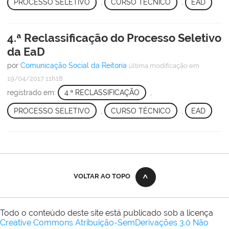
PROCESSO SELETIVO
,
CURSO TÉCNICO
,
EAD
4.ª Reclassificação do Processo Seletivo
da EaD
por
Comunicação Social da Reitoria
última modificação
em
19/04/2017 11h18
registrado em:
4.ª RECLASSIFICAÇÃO
,
PROCESSO SELETIVO
,
CURSO TÉCNICO
,
EAD
VOLTAR AO TOPO
Todo o conteúdo deste site está publicado sob a licença
Creative Commons Atribuição-SemDerivações 3.0 Não