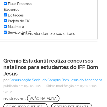
Fluxo Processo
Eletronico
Licitacoes
Projeto de TIC
Multimídia
Servico de TIC
4
itens atendem ao seu critério.
Grêmio Estudantil realiza concursos
natalinos para estudantes do IFF Bom
Jesus
por
Comunicação Social do Campus Bom Jesus do Itabapoana
—
publicado
em 05/12/2022
última modificação
em 05/12/2022
19h52
registrado em:
AÇÃO NATALINA
,
CONCURSO CULTURAL
,
GRÊMIO ESTUDANTIL
,