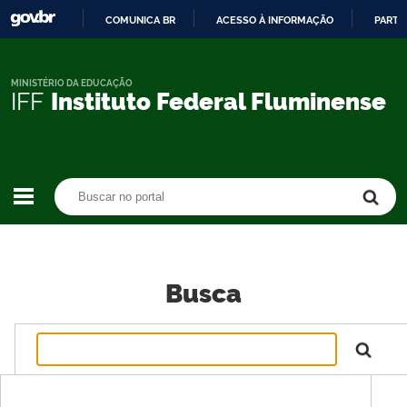
COMUNICA BR
ACESSO À INFORMAÇÃO
PARTI
IR
PARA
O
MINISTÉRIO DA EDUCAÇÃO
IFF
Instituto Federal Fluminense
CONTEÚDO
Buscar no portal
Buscar no portal
Busca