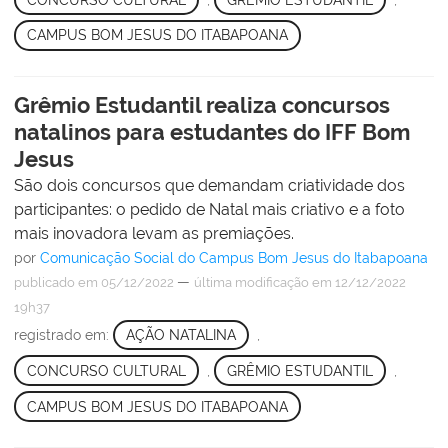
CAMPUS BOM JESUS DO ITABAPOANA
Grêmio Estudantil realiza concursos
natalinos para estudantes do IFF Bom
Jesus
São dois concursos que demandam criatividade dos
participantes: o pedido de Natal mais criativo e a foto
mais inovadora levam as premiações.
por
Comunicação Social do Campus Bom Jesus do Itabapoana
—
publicado
em 05/12/2022
última modificação
em 12/12/2022
19h37
registrado em:
AÇÃO NATALINA
,
CONCURSO CULTURAL
,
GRÊMIO ESTUDANTIL
,
CAMPUS BOM JESUS DO ITABAPOANA