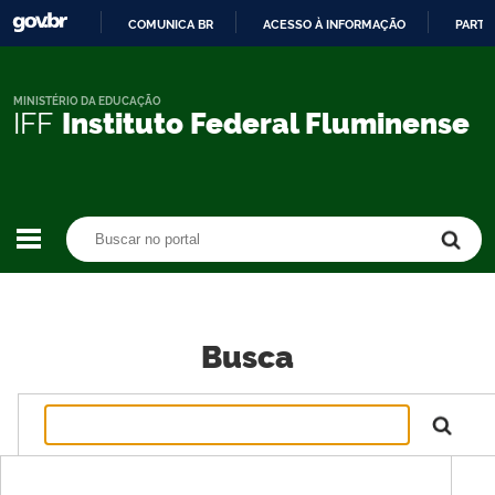
COMUNICA BR
ACESSO À INFORMAÇÃO
PARTI
IR
PARA
O
MINISTÉRIO DA EDUCAÇÃO
IFF
Instituto Federal Fluminense
CONTEÚDO
Buscar no portal
Buscar no portal
Busca