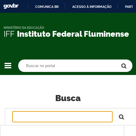
COMUNICA BR
ACESSO À INFORMAÇÃO
PARTI
IR
PARA
O
MINISTÉRIO DA EDUCAÇÃO
IFF
Instituto Federal Fluminense
CONTEÚDO
Buscar no portal
Buscar no portal
Busca