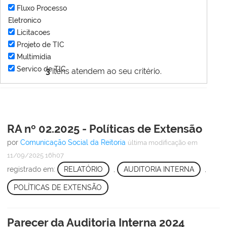
Fluxo Processo
Eletronico
Licitacoes
Projeto de TIC
Multimídia
Servico de TIC
3
itens atendem ao seu critério.
RA nº 02.2025 - Políticas de Extensão
por
Comunicação Social da Reitoria
última modificação
em
11/09/2025 16h07
registrado em:
RELATÓRIO
,
AUDITORIA INTERNA
,
POLÍTICAS DE EXTENSÃO
Parecer da Auditoria Interna 2024