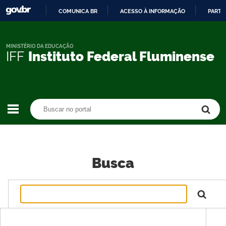
COMUNICA BR
ACESSO À INFORMAÇÃO
PARTI
IR
PARA
O
MINISTÉRIO DA EDUCAÇÃO
IFF
Instituto Federal Fluminense
CONTEÚDO
Buscar no portal
Buscar no portal
Busca