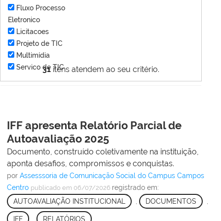
Fluxo Processo
Eletronico
Licitacoes
Projeto de TIC
Multimídia
Servico de TIC
31
itens atendem ao seu critério.
IFF apresenta Relatório Parcial de
Autoavaliação 2025
Documento, construído coletivamente na instituição,
aponta desafios, compromissos e conquistas.
por
Assesssoria de Comunicação Social do Campus Campos
Centro
registrado em:
publicado
em 06/07/2026
AUTOAVALIAÇÃO INSTITUCIONAL
,
DOCUMENTOS
,
IFF
,
RELATÓRIOS