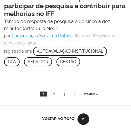
participar de pesquisa e contribuir para
melhorias no IFF
Tempo de resposta da pesquisa é de cinco a dez
minutos (Arte: Júlio Negri)
por
Comunicação Social da Reitoria
última modificação
em
31/08/2023 13h15
registrado em:
AUTOAVALIAÇÃO INSTITUCIONAL
,
CPA
,
SERVIDOR
,
GESTÃO
1
2
3
4
Próximo »
VOLTAR AO TOPO