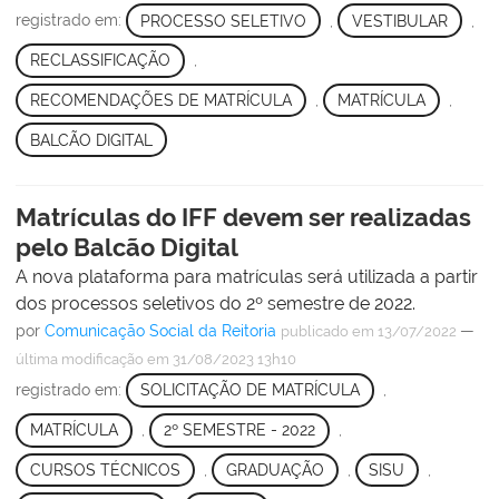
registrado em:
PROCESSO SELETIVO
,
VESTIBULAR
,
RECLASSIFICAÇÃO
,
RECOMENDAÇÕES DE MATRÍCULA
,
MATRÍCULA
,
BALCÃO DIGITAL
Matrículas do IFF devem ser realizadas
pelo Balcão Digital
A nova plataforma para matrículas será utilizada a partir
dos processos seletivos do 2º semestre de 2022.
por
Comunicação Social da Reitoria
—
publicado
em 13/07/2022
última modificação
em 31/08/2023 13h10
registrado em:
SOLICITAÇÃO DE MATRÍCULA
,
MATRÍCULA
,
2º SEMESTRE - 2022
,
CURSOS TÉCNICOS
,
GRADUAÇÃO
,
SISU
,