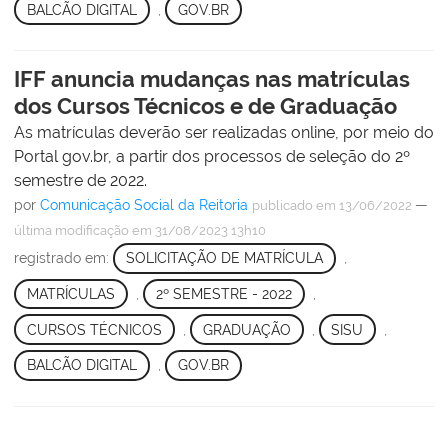
BALCÃO DIGITAL
,
GOV.BR
IFF anuncia mudanças nas matrículas
dos Cursos Técnicos e de Graduação
As matrículas deverão ser realizadas online, por meio do
Portal gov.br, a partir dos processos de seleção do 2º
semestre de 2022.
por
Comunicação Social da Reitoria
—
publicado
em 13/06/2022
última modificação
em 31/08/2023 13h10
registrado em:
SOLICITAÇÃO DE MATRÍCULA
,
MATRÍCULAS
,
2º SEMESTRE - 2022
,
CURSOS TÉCNICOS
,
GRADUAÇÃO
,
SISU
,
BALCÃO DIGITAL
,
GOV.BR