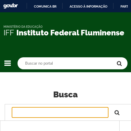
COMUNICA BR
ACESSO À INFORMAÇÃO
PARTI
IR
PARA
O
MINISTÉRIO DA EDUCAÇÃO
IFF
Instituto Federal Fluminense
CONTEÚDO
Buscar no portal
Buscar no portal
Busca