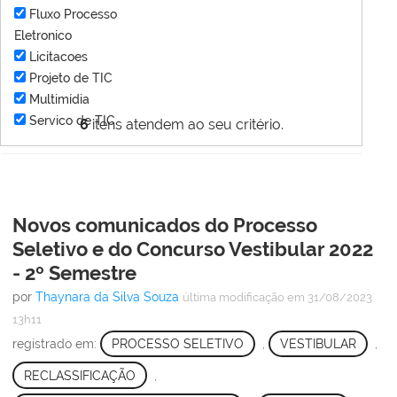
Fluxo Processo
Eletronico
Licitacoes
Projeto de TIC
Multimídia
Servico de TIC
6
itens atendem ao seu critério.
Novos comunicados do Processo
Seletivo e do Concurso Vestibular 2022
- 2º Semestre
por
Thaynara da Silva Souza
última modificação
em 31/08/2023
13h11
registrado em:
PROCESSO SELETIVO
,
VESTIBULAR
,
RECLASSIFICAÇÃO
,