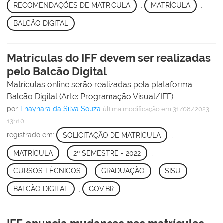
RECOMENDAÇÕES DE MATRÍCULA
,
MATRÍCULA
,
BALCÃO DIGITAL
Matrículas do IFF devem ser realizadas
pelo Balcão Digital
Matrículas online serão realizadas pela plataforma
Balcão Digital (Arte: Programação Visual/IFF).
por
Thaynara da Silva Souza
última modificação
em 31/08/2023
13h10
registrado em:
SOLICITAÇÃO DE MATRÍCULA
,
MATRÍCULA
,
2º SEMESTRE - 2022
,
CURSOS TÉCNICOS
,
GRADUAÇÃO
,
SISU
,
BALCÃO DIGITAL
,
GOV.BR