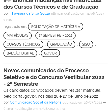
IFF anuncia mudanças nas matrículas
dos Cursos Técnicos e de Graduação
por
Thaynara da Silva Souza
última modificação
em 31/08/2023
13h10
registrado em:
SOLICITAÇÃO DE MATRÍCULA
,
MATRÍCULAS
,
2º SEMESTRE - 2022
,
CURSOS TÉCNICOS
,
GRADUAÇÃO
,
SISU
,
BALCÃO DIGITAL
,
GOV.BR
Novos comunicados do Processo
Seletivo e do Concurso Vestibular 2022
- 2º Semestre
Os candidatos convocados devem realizar matrícula,
pelo portal gov.br, nos dias 26 e 27 de julho de 2022.
por
Comunicação Social da Reitoria
—
publicado
em 26/07/2022
última modificação
em 31/08/2023 13h11