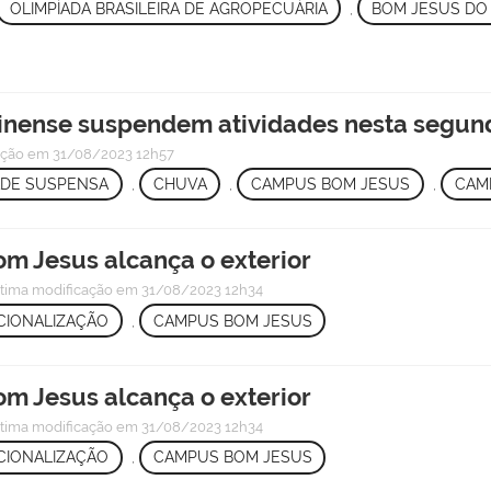
OLIMPÍADA BRASILEIRA DE AGROPECUÁRIA
,
BOM JESUS DO
inense suspendem atividades nesta segund
ação
em 31/08/2023 12h57
ADE SUSPENSA
,
CHUVA
,
CAMPUS BOM JESUS
,
CAM
m Jesus alcança o exterior
ltima modificação
em 31/08/2023 12h34
CIONALIZAÇÃO
,
CAMPUS BOM JESUS
m Jesus alcança o exterior
ltima modificação
em 31/08/2023 12h34
CIONALIZAÇÃO
,
CAMPUS BOM JESUS