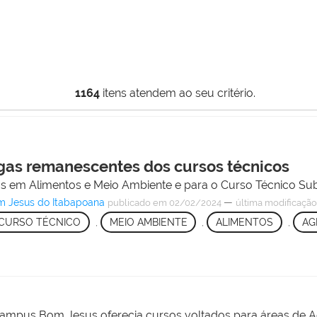
1164
itens atendem ao seu critério.
agas remanescentes dos cursos técnicos
os em Alimentos e Meio Ambiente e para o Curso Técnico S
m Jesus do Itabapoana
—
publicado
em 02/02/2024
última modificaçã
CURSO TÉCNICO
,
MEIO AMBIENTE
,
ALIMENTOS
,
AG
ampus Bom Jesus oferecia cursos voltados para áreas de Ag