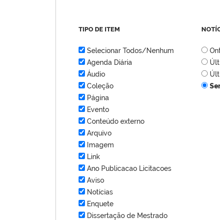
TIPO DE ITEM
NOTÍ
Selecionar Todos/Nenhum
On
Agenda Diária
Úl
Áudio
Úl
Coleção
Se
Página
Evento
Conteúdo externo
Arquivo
Imagem
Link
Ano Publicacao Licitacoes
Aviso
Notícias
Enquete
Dissertação de Mestrado