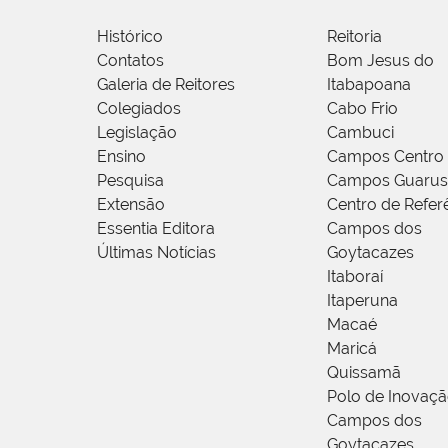
Histórico
Reitoria
Contatos
Bom Jesus do
Galeria de Reitores
Itabapoana
Colegiados
Cabo Frio
Legislação
Cambuci
Ensino
Campos Centro
Pesquisa
Campos Guarus
Extensão
Centro de Refer
Essentia Editora
Campos dos
Últimas Notícias
Goytacazes
Itaboraí
Itaperuna
Macaé
Maricá
Quissamã
Polo de Inovaç
Campos dos
Goytacazes