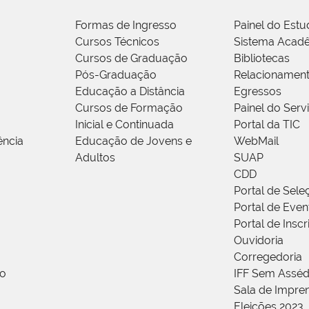
Formas de Ingresso
Painel do Estu
Cursos Técnicos
Sistema Acad
Cursos de Graduação
Bibliotecas
Pós-Graduação
Relacionamen
Educação a Distância
Egressos
Cursos de Formação
Painel do Serv
Inicial e Continuada
Portal da TIC
ência
Educação de Jovens e
WebMail
Adultos
SUAP
CDD
Portal de Sele
Portal de Even
Portal de Insc
Ouvidoria
Corregedoria
ão
IFF Sem Asséd
Sala de Impren
Eleições 2023