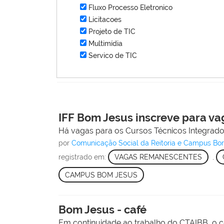
Fluxo Processo Eletronico
Licitacoes
Projeto de TIC
Multimídia
Servico de TIC
IFF Bom Jesus inscreve para v
Há vagas para os Cursos Técnicos Integrad
por
Comunicação Social da Reitoria e Campus Bo
registrado em:
VAGAS REMANESCENTES
,
CAMPUS BOM JESUS
Bom Jesus - café
Em continuidade ao trabalho do CTAIBB, o c