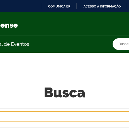
COMUNICA BR
ACESSO À INFORMAÇÃO
IR
PARA
nense
O
CONTEÚDO
Busca
Busca
al de Eventos
Busca