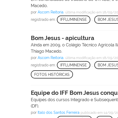
Macedo.
por
Ascom Reitoria.
última modificação
em 18/09/20
registrado em:
IFFLUMINENSE
,
BOM JESU
Bom Jesus - apicultura
Ainda em 2009, o Colégio Técnico Agrícola 
Thiago Macedo.
por
Ascom Reitoria.
última modificação
em 18/09/20
registrado em:
IFFLUMINENSE
,
BOM JESU
FOTOS HISTÓRICAS
Equipe do IFF Bom Jesus conqu
Equipes dos cursos Integrado e Subsequente 
(DF).
por
Italo dos Santos Ferreira
publicado
em 14/09/2