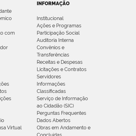
INFORMAÇÃO
dante
êmico
Institucional
Ações e Programas
to com
Participação Social
Auditoria Interna
idor
Convênios e
Transferências
Receitas e Despesas
Licitações e Contratos
Servidores
ções
Informações
tos
Classificadas
rições
Serviço de Informação
ao Cidadão (SIC)
Perguntas Frequentes
io
Dados Abertos
sa Virtual
Obras em Andamento e
Concluídas