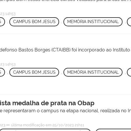
23 14h53
S
,
CAMPUS BOM JESUS
,
MEMÓRIA INSTITUCIONAL
,
Ildefonso Bastos Borges (CTAIBB) foi incorporado ao Instit
23 14h53
S
,
CAMPUS BOM JESUS
,
MEMÓRIA INSTITUCIONAL
,
ista medalha de prata na Obap
representaram o campus na etapa nacional, realizada no Ins
—
023
última modificação
em 25/10/2023 21h11