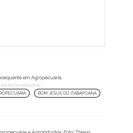
ubsequente em Agropecuária.
o
em 02/02/2024 15h42
ROPECUÁRIA
,
BOM JESUS DO ITABAPOANA
,
ropecuária e Agroindústria. Foto: Thiago