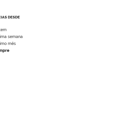
CIAS DESDE
tem
tima semana
timo mês
mpre