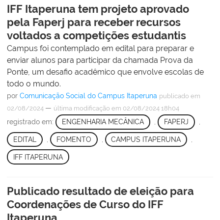
IFF Itaperuna tem projeto aprovado
pela Faperj para receber recursos
voltados a competições estudantis
Campus foi contemplado em edital para preparar e
enviar alunos para participar da chamada Prova da
Ponte, um desafio acadêmico que envolve escolas de
todo o mundo.
por
Comunicação Social do Campus Itaperuna
publicado
em
—
02/08/2024
última modificação
em 02/08/2024 18h04
registrado em:
ENGENHARIA MECÂNICA
,
FAPERJ
,
EDITAL
,
FOMENTO
,
CAMPUS ITAPERUNA
,
IFF ITAPERUNA
Publicado resultado de eleição para
Coordenações de Curso do IFF
Itaperuna