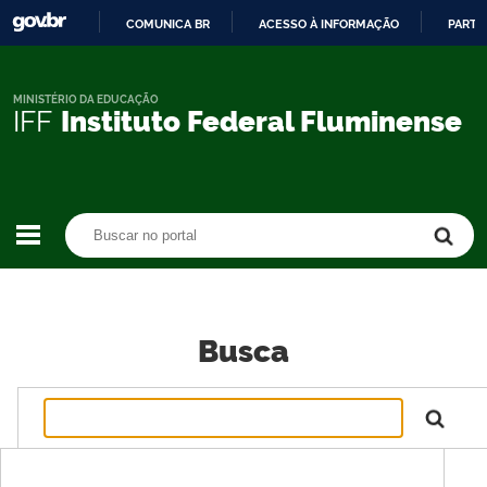
COMUNICA BR
ACESSO À INFORMAÇÃO
PARTI
IR
PARA
O
MINISTÉRIO DA EDUCAÇÃO
IFF
Instituto Federal Fluminense
CONTEÚDO
Buscar no portal
Buscar no portal
Busca