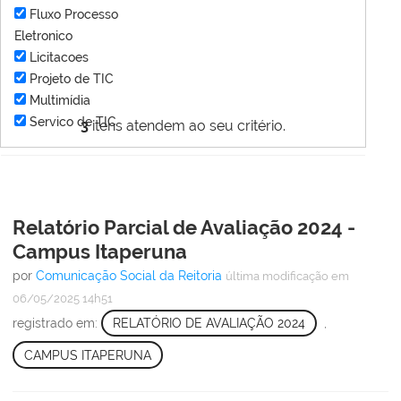
Fluxo Processo
Eletronico
Licitacoes
Projeto de TIC
Multimídia
Servico de TIC
3
itens atendem ao seu critério.
Relatório Parcial de Avaliação 2024 -
Campus Itaperuna
por
Comunicação Social da Reitoria
última modificação
em
06/05/2025 14h51
registrado em:
RELATÓRIO DE AVALIAÇÃO 2024
,
CAMPUS ITAPERUNA