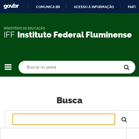
COMUNICA BR
ACESSO À INFORMAÇÃO
PARTI
IR
PARA
O
MINISTÉRIO DA EDUCAÇÃO
IFF
Instituto Federal Fluminense
CONTEÚDO
Buscar no portal
Buscar no portal
Busca