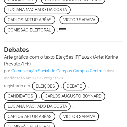
LUCIANA MACHADO DA COSTA
,
CARLOS ARTUR ARÊAS
,
VICTOR SARAIVA
,
COMISSÃO ELEITORAL
,
Debates
Arte gráfica com o texto Eleições IFF 2023 (Arte: Karine
Prevato/IFF)
por
Comunicação Social do Campus Campos Centro
última
modificação
em 27/11/2023 11h20
registrado em:
ELEIÇÕES
,
DEBATE
,
CANDIDATOS
,
CARLOS AUGUSTO BOYNARD
,
LUCIANA MACHADO DA COSTA
,
CARLOS ARTUR ARÊAS
,
VICTOR SARAIVA
,
COMISSÃO ELEITORAL