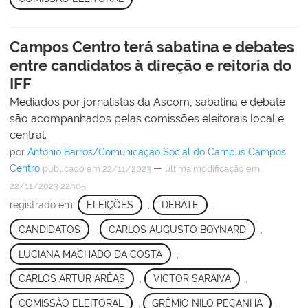
Campos Centro terá sabatina e debates
entre candidatos à direção e reitoria do
IFF
Mediados por jornalistas da Ascom, sabatina e debate
são acompanhados pelas comissões eleitorais local e
central.
por
Antonio Barros/Comunicação Social do Campus Campos
Centro
—
publicado
em 22/11/2023
última modificação
em
22/11/2023 22h05
registrado em:
ELEIÇÕES
,
DEBATE
,
CANDIDATOS
,
CARLOS AUGUSTO BOYNARD
,
LUCIANA MACHADO DA COSTA
,
CARLOS ARTUR ARÊAS
,
VICTOR SARAIVA
,
COMISSÃO ELEITORAL
,
GRÊMIO NILO PEÇANHA
,