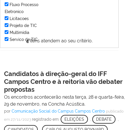
Fluxo Processo
Eletronico
Licitacoes
Projeto de TIC
Multimídia
Servico de TIC
4
itens atendem ao seu critério.
Candidatos à direção-geral do IFF
Campos Centro e à reitoria vão debater
propostas
Os encontros acontecerão nesta terça, 28 e quarta-feira,
29 de novembro, na Concha Acústica.
por
Comunicação Social do Campus Campos Centro
publicado
registrado em:
ELEIÇÕES
,
DEBATE
,
em 27/11/2023
CANDIDATOS
,
CARLOS AUGUSTO BOYNARD
,