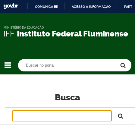
COMUNICA BR
ACESSO À INFORMAÇÃO
PARTI
IR
PARA
O
MINISTÉRIO DA EDUCAÇÃO
IFF
Instituto Federal Fluminense
CONTEÚDO
Buscar no portal
Buscar no portal
Busca