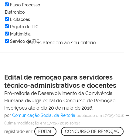
Fluxo Processo
Eletronico
Licitacoes
Projeto de TIC
Multimídia
Servico de TIC
2
itens atendem ao seu critério.
Edital de remoção para servidores
técnico-administrativos e docentes
Pró-reitoria de Desenvolvimento da Convivência
Humana divulga edital do Concurso de Remoção.
Inscrições até o dia 20 de maio de 2016.
por
Comunicação Social da Reitoria
—
publicado
em 17/05/2016
última modificação
em 17/05/2016 16h24
registrado em:
EDITAL
,
CONCURSO DE REMOÇÃO
,