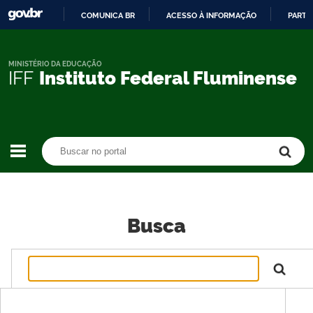
COMUNICA BR
ACESSO À INFORMAÇÃO
PARTI
IR
PARA
O
MINISTÉRIO DA EDUCAÇÃO
IFF
Instituto Federal Fluminense
CONTEÚDO
Buscar no portal
Buscar no portal
Busca