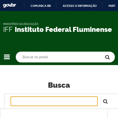
COMUNICA BR
ACESSO À INFORMAÇÃO
PARTI
IR
PARA
O
MINISTÉRIO DA EDUCAÇÃO
IFF
Instituto Federal Fluminense
CONTEÚDO
Buscar no portal
Buscar no portal
Busca