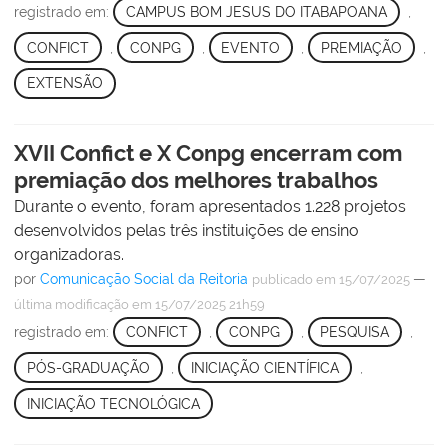
registrado em:
CAMPUS BOM JESUS DO ITABAPOANA
,
CONFICT
,
CONPG
,
EVENTO
,
PREMIAÇÃO
,
EXTENSÃO
XVII Confict e X Conpg encerram com
premiação dos melhores trabalhos
Durante o evento, foram apresentados 1.228 projetos
desenvolvidos pelas três instituições de ensino
organizadoras.
por
Comunicação Social da Reitoria
—
publicado
em 15/07/2025
última modificação
em 15/07/2025 21h59
registrado em:
CONFICT
,
CONPG
,
PESQUISA
,
PÓS-GRADUAÇÃO
,
INICIAÇÃO CIENTÍFICA
,
INICIAÇÃO TECNOLÓGICA