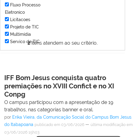
Fluxo Processo
Eletronico
Licitacoes
Projeto de TIC
Multimídia
Servico de TIC
2
itens atendem ao seu critério.
IFF Bom Jesus conquista quatro
premiações no XVIII Confict e no XI
Conpg
O campus participou com a apresentação de 19
trabalhos, nas categorias banner e oral.
por
Erika Vieira, da Comunicação Social do Campus Bom Jesus
do Itabapoana
—
publicado
em 03/06/2026
última modificação
em
03/06/2026 15h03