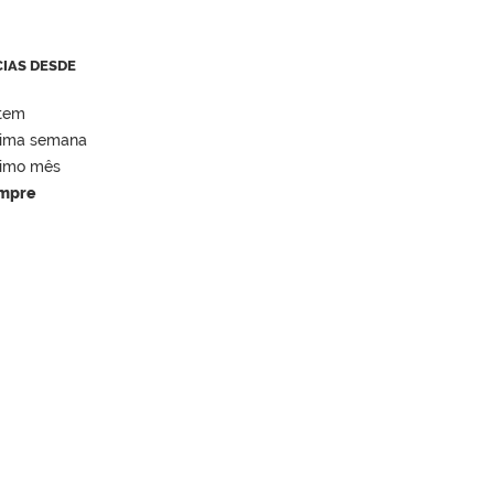
CIAS DESDE
tem
tima semana
timo mês
mpre