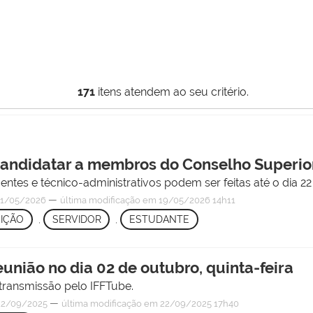
171
itens atendem ao seu critério.
candidatar a membros do Conselho Superio
ntes e técnico-administrativos podem ser feitas até o dia 22 
—
1/05/2026
última modificação
em 19/05/2026 14h11
EIÇÃO
,
SERVIDOR
,
ESTUDANTE
eunião no dia 02 de outubro, quinta-feira
 transmissão pelo IFFTube.
—
2/09/2025
última modificação
em 22/09/2025 17h40