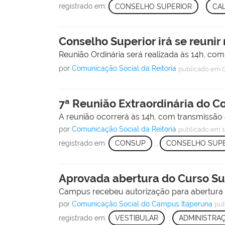
registrado em:
CONSELHO SUPERIOR
,
CA
Conselho Superior irá se reunir 
Reunião Ordinária será realizada às 14h, com
por
Comunicação Social da Reitoria
publicado
em 0
7ª Reunião Extraordinária do Co
A reunião ocorrerá às 14h, com transmissão 
por
Comunicação Social da Reitoria
publicado
em 1
registrado em:
CONSUP
,
CONSELHO SUPE
Aprovada abertura do Curso Sup
Campus recebeu autorização para abertura 
por
Comunicação Social do Campus Itaperuna
pub
registrado em:
VESTIBULAR
,
ADMINISTRA