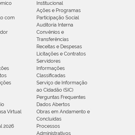
êmico
Institucional
Ações e Programas
to com
Participação Social
Auditoria Interna
idor
Convênios e
Transferências
Receitas e Despesas
Licitações e Contratos
Servidores
ções
Informações
tos
Classificadas
rições
Serviço de Informação
ao Cidadão (SIC)
Perguntas Frequentes
io
Dados Abertos
sa Virtual
Obras em Andamento e
Concluídas
al 2026
Processos
Administrativos