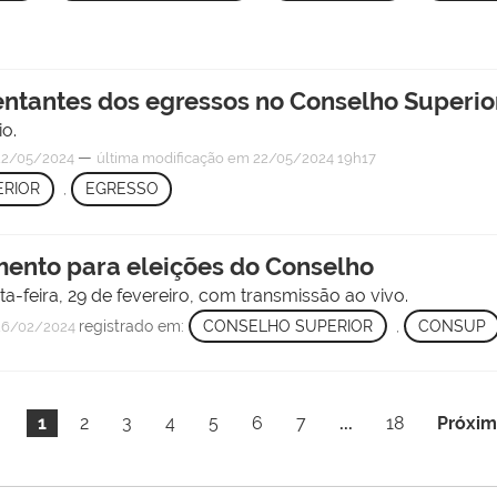
sentantes dos egressos no Conselho Superio
io.
—
2/05/2024
última modificação
em 22/05/2024 19h17
RIOR
,
EGRESSO
mento para eleições do Conselho
ta-feira, 29 de fevereiro, com transmissão ao vivo.
registrado em:
CONSELHO SUPERIOR
,
CONSUP
6/02/2024
1
2
3
4
5
6
7
...
18
Próxim