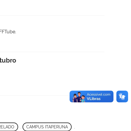
IFFTube.
utubro
RELADO
,
CAMPUS ITAPERUNA
,