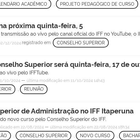
LENDÁRIO ACADÊMICO
,
PROJETO PEDAGÓGICO DE CURSO
na próxima quinta-feira, 5
 transmissão ao vivo pelo canal oficial do IFF no YouTube, o 
registrado em:
CONSELHO SUPERIOR
2/12/2024
nselho Superior será quinta-feira, 17 de o
ao vivo pelo IFFTube.
—
1/10/2024
última modificação
em 11/10/2024 14h43
RIOR
,
REUNIÃO
erior de Administração no IFF Itaperuna
do novo curso pelo Conselho Superior do IFF.
—
licado
em 22/08/2024
última modificação
em 22/08/2024 18h34
ÇÃO
,
CONSELHO SUPERIOR
,
NOVO CURSO
,
BACHA