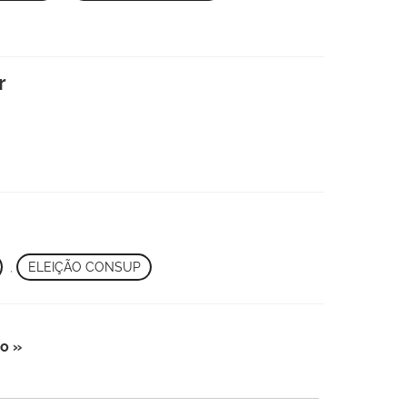
r
,
ELEIÇÃO CONSUP
o »