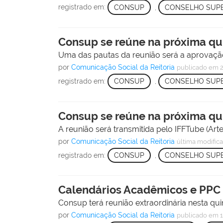
registrado em:
CONSUP
,
CONSELHO SUPE
Consup se reúne na próxima qui
Uma das pautas da reunião será a aprovaç
por
Comunicação Social da Reitoria
publicado
em 2
registrado em:
CONSUP
,
CONSELHO SUPE
Consup se reúne na próxima qui
A reunião será transmitida pelo IFFTube (Art
por
Comunicação Social da Reitoria
última modific
registrado em:
CONSUP
,
CONSELHO SUPE
Calendários Acadêmicos e PPC 
Consup terá reunião extraordinária nesta qui
por
Comunicação Social da Reitoria
publicado
em 1