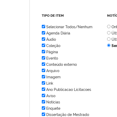
TIPO DE ITEM
NOTÍ
Selecionar Todos/Nenhum
On
Agenda Diária
Úl
Áudio
Úl
Coleção
Se
Página
Evento
Conteúdo externo
Arquivo
Imagem
Link
Ano Publicacao Licitacoes
Aviso
Notícias
Enquete
Dissertação de Mestrado