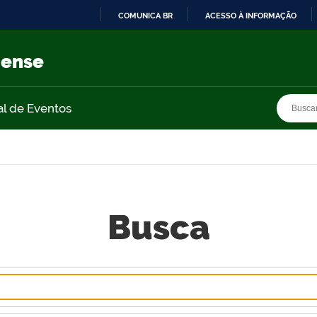
COMUNICA BR
ACESSO À INFORMAÇÃO
IR
PARA
nense
O
CONTEÚDO
Busca
Busca
al de Eventos
Busca