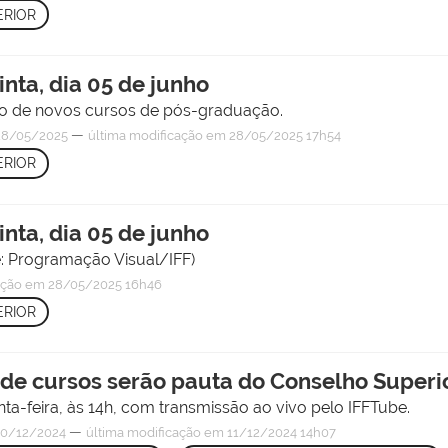
RIOR
nta, dia 05 de junho
ão de novos cursos de pós-graduação.
—
8/05/2025
última modificação
em 28/05/2025 17h54
RIOR
nta, dia 05 de junho
e: Programação Visual/IFF)
ação
em 28/05/2025 16h46
RIOR
de cursos serão pauta do Conselho Superi
nta-feira, às 14h, com transmissão ao vivo pelo IFFTube.
—
0/12/2024
última modificação
em 11/12/2024 14h07