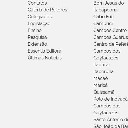
Contatos
Bom Jesus do
Galeria de Reitores
Itabapoana
Colegiados
Cabo Frio
Legislação
Cambuci
Ensino
Campos Centro
Pesquisa
Campos Guarus
Extensão
Centro de Refer
Essentia Editora
Campos dos
Últimas Notícias
Goytacazes
Itaboraí
Itaperuna
Macaé
Maricá
Quissamã
Polo de Inovaç
Campos dos
Goytacazes
Santo Antônio 
São João da Ba