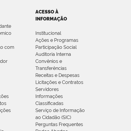
ACESSO À
INFORMAÇÃO
dante
êmico
Institucional
Ações e Programas
to com
Participação Social
Auditoria Interna
idor
Convênios e
Transferências
Receitas e Despesas
Licitações e Contratos
Servidores
ções
Informações
tos
Classificadas
rições
Serviço de Informação
ao Cidadão (SIC)
Perguntas Frequentes