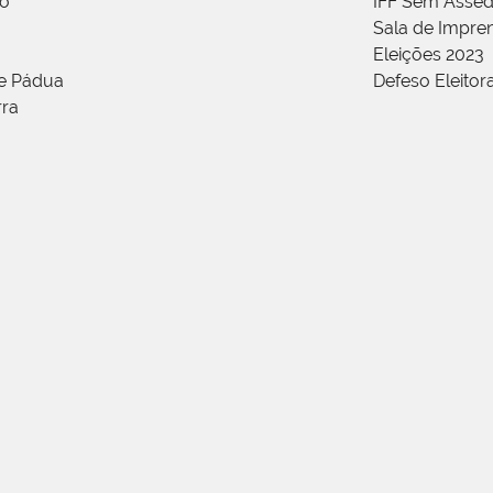
ão
IFF Sem Asséd
Sala de Impren
Eleições 2023
de Pádua
Defeso Eleitor
rra