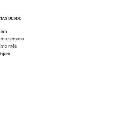
CIAS DESDE
tem
tima semana
timo mês
mpre