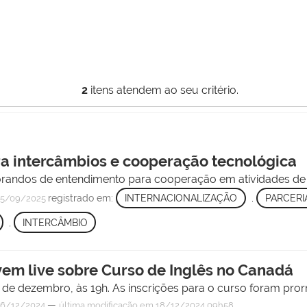
2
itens atendem ao seu critério.
ra intercâmbios e cooperação tecnológica
morandos de entendimento para cooperação em atividades de 
registrado em:
INTERNACIONALIZAÇÃO
,
PARCERI
5/09/2025
,
INTERCÂMBIO
ovem live sobre Curso de Inglês no Canadá
 19 de dezembro, às 19h. As inscrições para o curso foram pror
—
6/12/2024
última modificação
em 18/12/2024 09h58