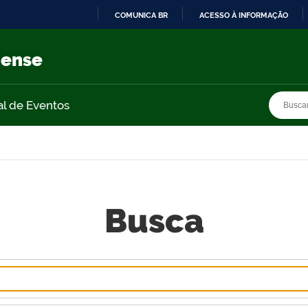
COMUNICA BR
ACESSO À INFORMAÇÃO
IR
PARA
nense
O
CONTEÚDO
Busca
Busca
al de Eventos
Busca