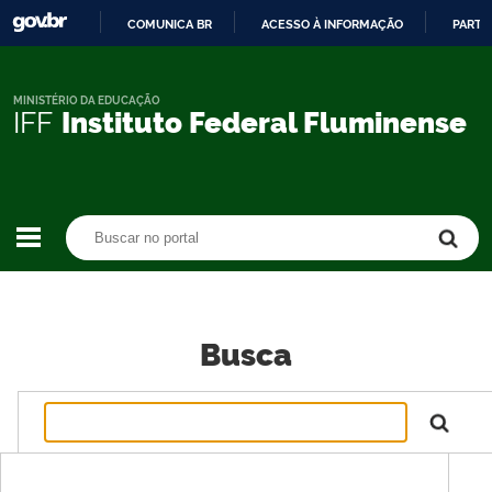
COMUNICA BR
ACESSO À INFORMAÇÃO
PARTI
IR
PARA
O
MINISTÉRIO DA EDUCAÇÃO
IFF
Instituto Federal Fluminense
CONTEÚDO
Buscar no portal
Buscar no portal
Busca