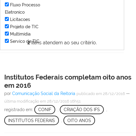
Fluxo Processo
Eletronico
Licitacoes
Projeto de TIC
Multimídia
Servico de TIC
2
itens atendem ao seu critério.
Institutos Federais completam oito anos
em 2016
por
Comunicação Social da Reitoria
—
publicado
em 28/12/2016
última modificação
em 28/12/2016 16h51
registrado em:
CONIF
,
CRIAÇÃO DOS IFS
,
INSTITUTOS FEDERAIS
,
OITO ANOS