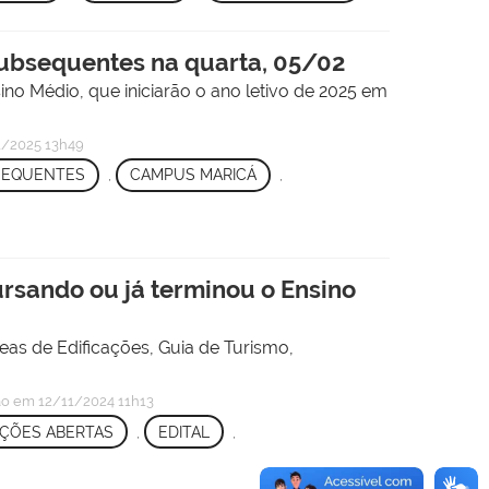
 Subsequentes na quarta, 05/02
no Médio, que iniciarão o ano letivo de 2025 em
/2025 13h49
SEQUENTES
,
CAMPUS MARICÁ
,
ursando ou já terminou o Ensino
eas de Edificações, Guia de Turismo,
ão
em 12/11/2024 11h13
IÇÕES ABERTAS
,
EDITAL
,