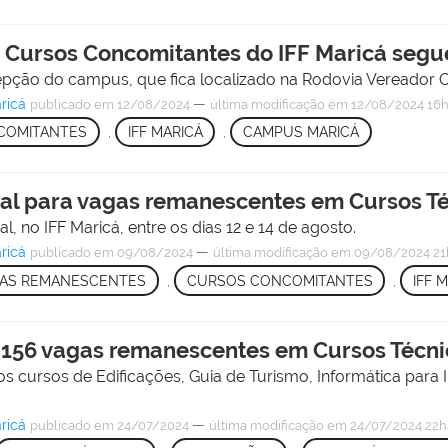
a Cursos Concomitantes do IFF Maricá segu
ecepção do campus, que fica localizado na Rodovia Vereador
ricá
—
publicado
em 12/08/2024
última modificação
em 12/08/2024 16h
COMITANTES
,
IFF MARICÁ
,
CAMPUS MARICÁ
inal para vagas remanescentes em Cursos 
l, no IFF Maricá, entre os dias 12 e 14 de agosto.
ricá
—
publicado
em 09/08/2024
última modificação
em 09/08/2024 21
AS REMANESCENTES
,
CURSOS CONCOMITANTES
,
IFF 
ra 156 vagas remanescentes em Cursos Técn
os cursos de Edificações, Guia de Turismo, Informática para I
ricá
—
publicado
em 24/07/2024
última modificação
em 24/07/2024 22h