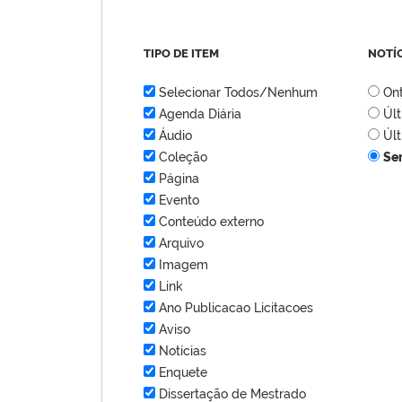
TIPO DE ITEM
NOTÍ
Selecionar Todos/Nenhum
On
Agenda Diária
Úl
Áudio
Úl
Coleção
Se
Página
Evento
Conteúdo externo
Arquivo
Imagem
Link
Ano Publicacao Licitacoes
Aviso
Notícias
Enquete
Dissertação de Mestrado