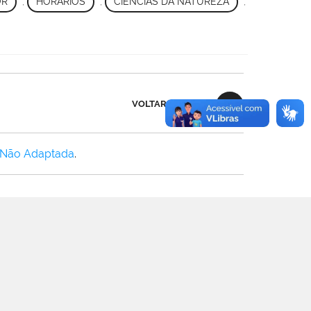
OR
,
HORÁRIOS
,
CIÊNCIAS DA NATUREZA
,
VOLTAR AO TOPO
 Não Adaptada
.