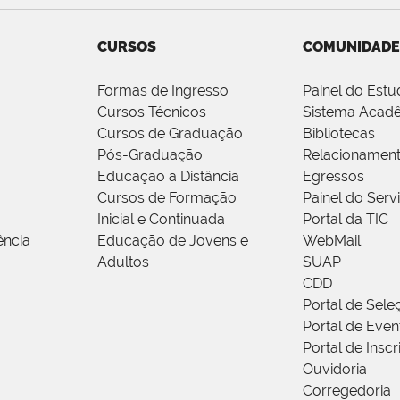
CURSOS
COMUNIDADE
Formas de Ingresso
Painel do Estu
Cursos Técnicos
Sistema Acad
Cursos de Graduação
Bibliotecas
Pós-Graduação
Relacionamen
Educação a Distância
Egressos
Cursos de Formação
Painel do Serv
Inicial e Continuada
Portal da TIC
ência
Educação de Jovens e
WebMail
Adultos
SUAP
CDD
Portal de Sele
Portal de Even
Portal de Insc
Ouvidoria
Corregedoria