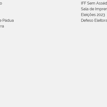
ão
IFF Sem Asséd
Sala de Impren
Eleições 2023
de Pádua
Defeso Eleitor
rra