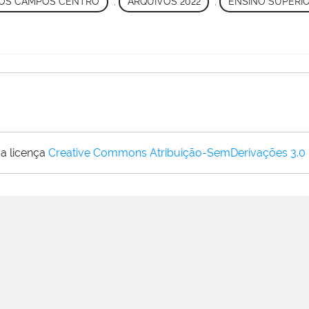
OS CAMPOS CENTRO
,
ARQUIVOS 2022
,
ENSINO SUPERI
a licença
Creative Commons Atribuição-SemDerivações 3.0