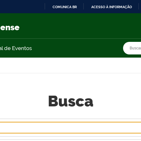
COMUNICA BR
ACESSO À INFORMAÇÃO
IR
PARA
nense
O
CONTEÚDO
Busca
Busca
al de Eventos
Busca