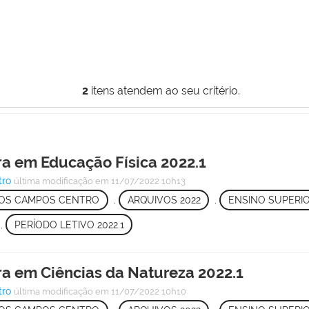
2
itens atendem ao seu critério.
ra em Educação Física 2022.1
tro
última modificação
em 11/07/2022 10h13
OS CAMPOS CENTRO
,
ARQUIVOS 2022
,
ENSINO SUPERI
,
PERÍODO LETIVO 2022.1
ra em Ciências da Natureza 2022.1
tro
última modificação
em 11/07/2022 10h10