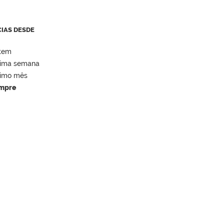
CIAS DESDE
tem
tima semana
timo mês
mpre