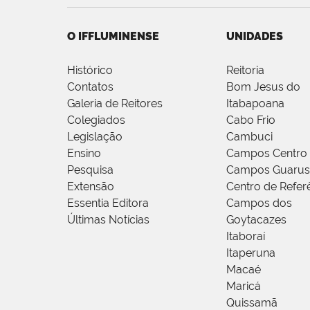
O IFFLUMINENSE
UNIDADES
Histórico
Reitoria
Contatos
Bom Jesus do
Galeria de Reitores
Itabapoana
Colegiados
Cabo Frio
Legislação
Cambuci
Ensino
Campos Centro
Pesquisa
Campos Guarus
Extensão
Centro de Refer
Essentia Editora
Campos dos
Últimas Notícias
Goytacazes
Itaboraí
Itaperuna
Macaé
Maricá
Quissamã