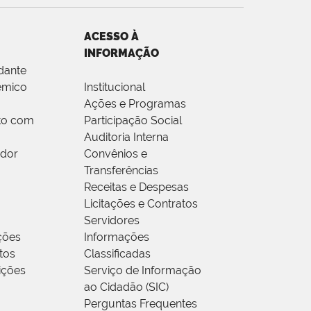
ACESSO À
INFORMAÇÃO
dante
êmico
Institucional
Ações e Programas
to com
Participação Social
Auditoria Interna
idor
Convênios e
Transferências
Receitas e Despesas
Licitações e Contratos
Servidores
ções
Informações
tos
Classificadas
rições
Serviço de Informação
ao Cidadão (SIC)
Perguntas Frequentes