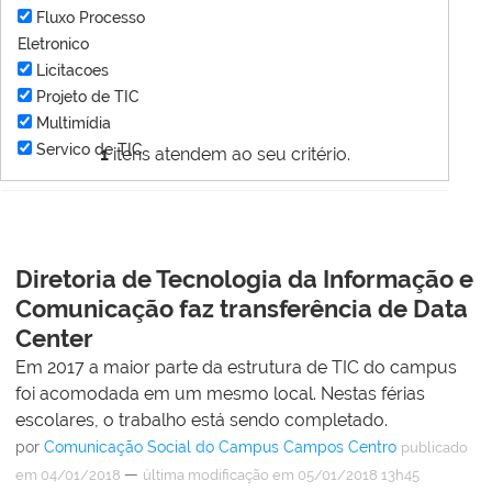
Fluxo Processo
Eletronico
Licitacoes
Projeto de TIC
Multimídia
Servico de TIC
1
itens atendem ao seu critério.
Diretoria de Tecnologia da Informação e
Comunicação faz transferência de Data
Center
Em 2017 a maior parte da estrutura de TIC do campus
foi acomodada em um mesmo local. Nestas férias
escolares, o trabalho está sendo completado.
por
Comunicação Social do Campus Campos Centro
publicado
—
em 04/01/2018
última modificação
em 05/01/2018 13h45