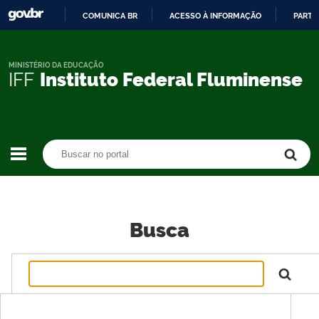
COMUNICA BR
ACESSO À INFORMAÇÃO
PARTI
IR
PARA
O
MINISTÉRIO DA EDUCAÇÃO
IFF
Instituto Federal Fluminense
CONTEÚDO
Buscar no portal
Buscar no portal
Busca