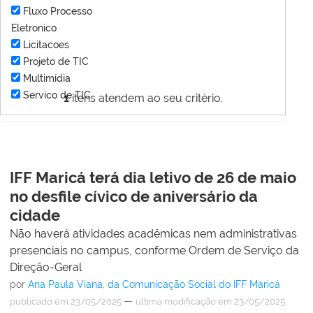
Fluxo Processo
Eletronico
Licitacoes
Projeto de TIC
Multimídia
Servico de TIC
1
itens atendem ao seu critério.
IFF Maricá terá dia letivo de 26 de maio
no desfile cívico de aniversário da
cidade
Não haverá atividades acadêmicas nem administrativas
presenciais no campus, conforme Ordem de Serviço da
Direção-Geral
por
Ana Paula Viana, da Comunicação Social do IFF Maricá
—
publicado
em 23/05/2025
última modificação
em 23/05/2025