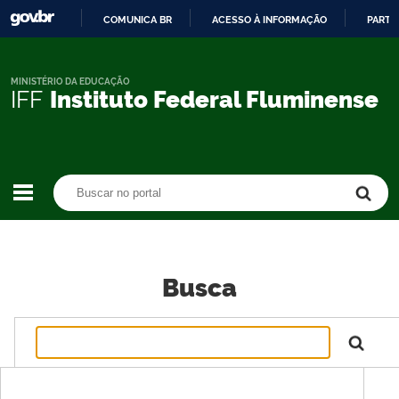
COMUNICA BR
ACESSO À INFORMAÇÃO
PARTI
IR
PARA
O
MINISTÉRIO DA EDUCAÇÃO
IFF
Instituto Federal Fluminense
CONTEÚDO
Buscar no portal
Buscar no portal
Busca