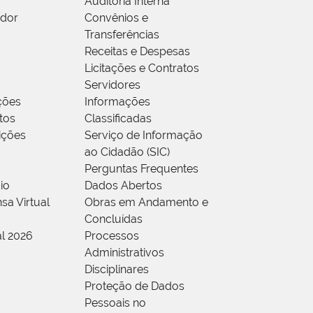
Auditoria Interna
idor
Convênios e
Transferências
Receitas e Despesas
Licitações e Contratos
Servidores
ções
Informações
tos
Classificadas
rições
Serviço de Informação
ao Cidadão (SIC)
Perguntas Frequentes
io
Dados Abertos
sa Virtual
Obras em Andamento e
Concluídas
al 2026
Processos
Administrativos
Disciplinares
Proteção de Dados
Pessoais no