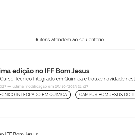
6
itens atendem ao seu critério.
ima edição no IFF Bom Jesus
Curso Técnico Integrado em Química e trouxe novidade nest
—
023
última modificação
em 25/10/2023 21h27
ÉCNICO INTEGRADO EM QUÍMICA
,
CAMPUS BOM JESUS DO I
o IFF Bom Jesus.