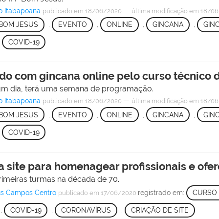
o Itabapoana
—
publicado
em 18/06/2020
última modificação
em 18/06
BOM JESUS
,
EVENTO
,
ONLINE
,
GINCANA
,
GIN
,
COVID-19
o com gincana online pelo curso técnico 
 um dia, terá uma semana de programação.
o Itabapoana
—
publicado
em 18/06/2020
última modificação
em 18/06
BOM JESUS
,
EVENTO
,
ONLINE
,
GINCANA
,
GIN
,
COVID-19
 site para homenagear profissionais e ofer
primeiras turmas na década de 70.
pus Campos Centro
registrado em:
CURSO 
publicado
em 17/06/2020
,
COVID-19
,
CORONAVÍRUS
,
CRIAÇÃO DE SITE