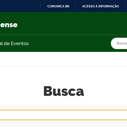
COMUNICA BR
ACESSO À INFORMAÇÃO
IR
PARA
nense
O
CONTEÚDO
Busca
Busca
al de Eventos
Busca