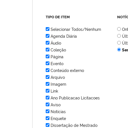
TIPO DE ITEM
NOTÍ
Selecionar Todos/Nenhum
On
Agenda Diária
Úl
Áudio
Úl
Coleção
Se
Página
Evento
Conteúdo externo
Arquivo
Imagem
Link
Ano Publicacao Licitacoes
Aviso
Notícias
Enquete
Dissertação de Mestrado