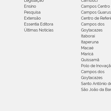
Legislação
Cambuci
Ensino
Campos Centro
Pesquisa
Campos Guarus
Extensão
Centro de Refer
Essentia Editora
Campos dos
Últimas Notícias
Goytacazes
Itaboraí
Itaperuna
Macaé
Maricá
Quissamã
Polo de Inovaç
Campos dos
Goytacazes
Santo Antônio 
São João da Ba