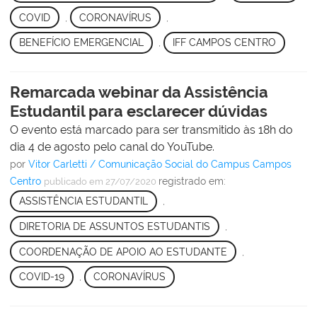
COVID
,
CORONAVÍRUS
,
BENEFÍCIO EMERGENCIAL
,
IFF CAMPOS CENTRO
Remarcada webinar da Assistência
Estudantil para esclarecer dúvidas
O evento está marcado para ser transmitido às 18h do
dia 4 de agosto pelo canal do YouTube.
por
Vitor Carletti / Comunicação Social do Campus Campos
Centro
registrado em:
publicado
em 27/07/2020
ASSISTÊNCIA ESTUDANTIL
,
DIRETORIA DE ASSUNTOS ESTUDANTIS
,
COORDENAÇÃO DE APOIO AO ESTUDANTE
,
COVID-19
,
CORONAVÍRUS