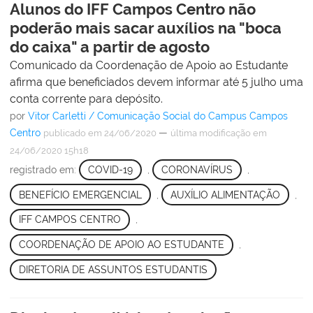
Alunos do IFF Campos Centro não
poderão mais sacar auxílios na "boca
do caixa" a partir de agosto
Comunicado da Coordenação de Apoio ao Estudante
afirma que beneficiados devem informar até 5 julho uma
conta corrente para depósito.
por
Vitor Carletti / Comunicação Social do Campus Campos
Centro
—
publicado
em 24/06/2020
última modificação
em
24/06/2020 15h18
registrado em:
COVID-19
,
CORONAVÍRUS
,
BENEFÍCIO EMERGENCIAL
,
AUXÍLIO ALIMENTAÇÃO
,
IFF CAMPOS CENTRO
,
COORDENAÇÃO DE APOIO AO ESTUDANTE
,
DIRETORIA DE ASSUNTOS ESTUDANTIS