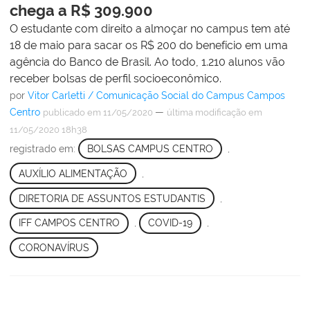
chega a R$ 309.900
O estudante com direito a almoçar no campus tem até
18 de maio para sacar os R$ 200 do benefício em uma
agência do Banco de Brasil. Ao todo, 1.210 alunos vão
receber bolsas de perfil socioeconômico.
por
Vitor Carletti / Comunicação Social do Campus Campos
Centro
—
publicado
em 11/05/2020
última modificação
em
11/05/2020 18h38
registrado em:
BOLSAS CAMPUS CENTRO
,
AUXÍLIO ALIMENTAÇÃO
,
DIRETORIA DE ASSUNTOS ESTUDANTIS
,
IFF CAMPOS CENTRO
,
COVID-19
,
CORONAVÍRUS