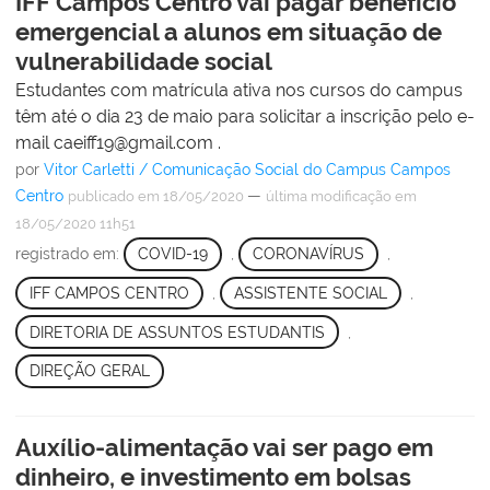
IFF Campos Centro vai pagar benefício
emergencial a alunos em situação de
vulnerabilidade social
Estudantes com matrícula ativa nos cursos do campus
têm até o dia 23 de maio para solicitar a inscrição pelo e-
mail caeiff19@gmail.com .
por
Vitor Carletti / Comunicação Social do Campus Campos
Centro
—
publicado
em 18/05/2020
última modificação
em
18/05/2020 11h51
registrado em:
COVID-19
,
CORONAVÍRUS
,
IFF CAMPOS CENTRO
,
ASSISTENTE SOCIAL
,
DIRETORIA DE ASSUNTOS ESTUDANTIS
,
DIREÇÃO GERAL
Auxílio-alimentação vai ser pago em
dinheiro, e investimento em bolsas