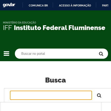
COMUNICA BR
ACESSO À INFORMAÇÃO
PARTI
IR
PARA
O
MINISTÉRIO DA EDUCAÇÃO
IFF
Instituto Federal Fluminense
CONTEÚDO
Buscar no portal
Buscar no portal
Busca