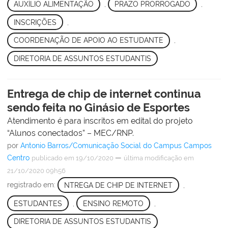
AUXÍLIO ALIMENTAÇÃO
,
PRAZO PRORROGADO
,
INSCRIÇÕES
,
COORDENAÇÃO DE APOIO AO ESTUDANTE
,
DIRETORIA DE ASSUNTOS ESTUDANTIS
Entrega de chip de internet continua
sendo feita no Ginásio de Esportes
Atendimento é para inscritos em edital do projeto
“Alunos conectados” – MEC/RNP.
por
Antonio Barros/Comunicação Social do Campus Campos
Centro
—
publicado
em 19/10/2020
última modificação
em
21/10/2020 09h56
registrado em:
NTREGA DE CHIP DE INTERNET
,
ESTUDANTES
,
ENSINO REMOTO
,
DIRETORIA DE ASSUNTOS ESTUDANTIS