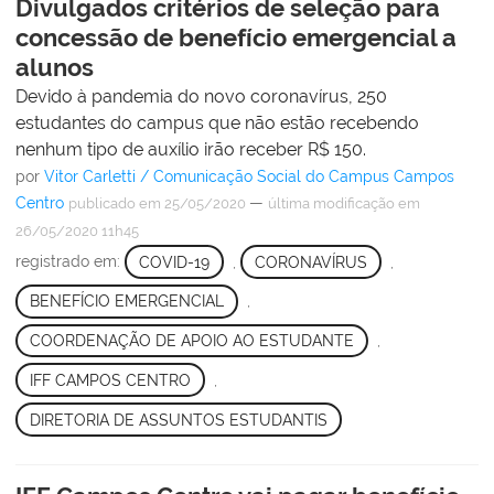
Divulgados critérios de seleção para
concessão de benefício emergencial a
alunos
Devido à pandemia do novo coronavírus, 250
estudantes do campus que não estão recebendo
nenhum tipo de auxílio irão receber R$ 150.
por
Vitor Carletti / Comunicação Social do Campus Campos
Centro
—
publicado
em 25/05/2020
última modificação
em
26/05/2020 11h45
registrado em:
COVID-19
,
CORONAVÍRUS
,
BENEFÍCIO EMERGENCIAL
,
COORDENAÇÃO DE APOIO AO ESTUDANTE
,
IFF CAMPOS CENTRO
,
DIRETORIA DE ASSUNTOS ESTUDANTIS