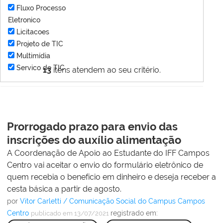
Fluxo Processo
Eletronico
Licitacoes
Projeto de TIC
Multimídia
Servico de TIC
13
itens atendem ao seu critério.
Prorrogado prazo para envio das
inscrições do auxílio alimentação
A Coordenação de Apoio ao Estudante do IFF Campos
Centro vai aceitar o envio do formulário eletrônico de
quem recebia o benefício em dinheiro e deseja receber a
cesta básica a partir de agosto.
por
Vitor Carletti / Comunicação Social do Campus Campos
Centro
registrado em:
publicado
em 13/07/2021