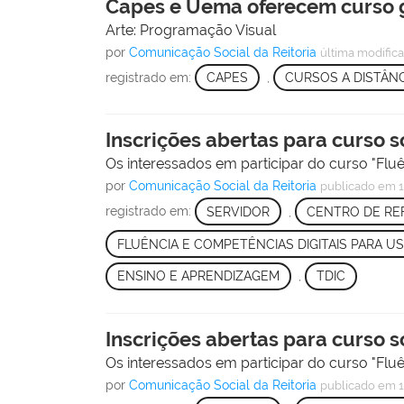
Capes e Uema oferecem curso gr
Arte: Programação Visual
por
Comunicação Social da Reitoria
última modific
registrado em:
CAPES
,
CURSOS A DISTÂNC
Inscrições abertas para curso 
Os interessados em participar do curso "Flu
por
Comunicação Social da Reitoria
publicado
em 1
registrado em:
SERVIDOR
,
CENTRO DE RE
FLUÊNCIA E COMPETÊNCIAS DIGITAIS PARA U
ENSINO E APRENDIZAGEM
,
TDIC
Inscrições abertas para curso 
Os interessados em participar do curso "Flu
por
Comunicação Social da Reitoria
publicado
em 1