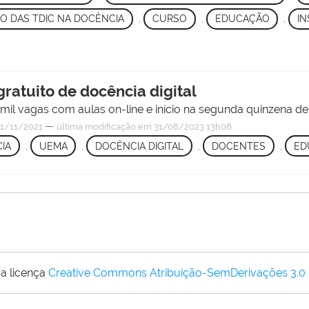
SO DAS TDIC NA DOCÊNCIA
,
CURSO
,
EDUCAÇÃO
,
IN
atuito de docência digital
0 mil vagas com aulas on-line e início na segunda quinzena 
—
1/11/2021
última modificação
em 31/08/2023 13h06
IA
,
UEMA
,
DOCÊNCIA DIGITAL
,
DOCENTES
,
ED
a licença
Creative Commons Atribuição-SemDerivações 3.0