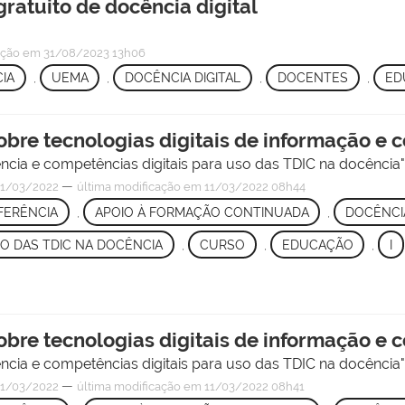
atuito de docência digital
ação
em 31/08/2023 13h06
IA
,
UEMA
,
DOCÊNCIA DIGITAL
,
DOCENTES
,
ED
sobre tecnologias digitais de informação e
ência e competências digitais para uso das TDIC na docência
—
1/03/2022
última modificação
em 11/03/2022 08h44
FERÊNCIA
,
APOIO À FORMAÇÃO CONTINUADA
,
DOCÊNCIA
SO DAS TDIC NA DOCÊNCIA
,
CURSO
,
EDUCAÇÃO
,
I
sobre tecnologias digitais de informação e
ência e competências digitais para uso das TDIC na docência
—
1/03/2022
última modificação
em 11/03/2022 08h41