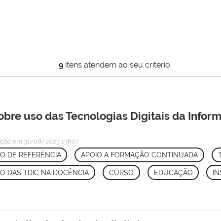
9
itens atendem ao seu critério.
sobre uso das Tecnologias Digitais da Inf
ação
em 31/08/2023 13h07
O DE REFERÊNCIA
,
APOIO A FORMAÇÃO CONTINUADA
,
SO DAS TDIC NA DOCÊNCIA
,
CURSO
,
EDUCAÇÃO
,
IN