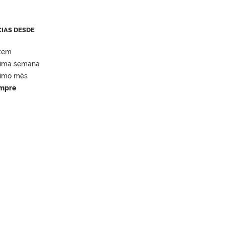
CIAS DESDE
tem
tima semana
timo mês
mpre