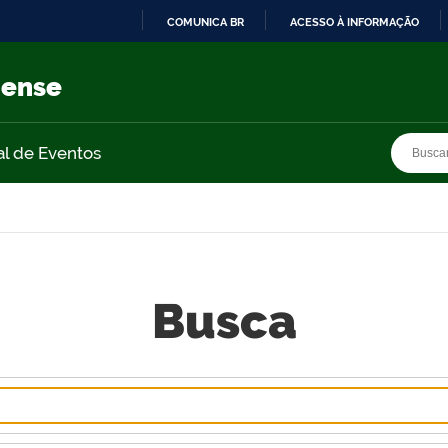
COMUNICA BR
ACESSO À INFORMAÇÃO
IR
PARA
nense
O
CONTEÚDO
Busca
Busca
al de Eventos
Busca