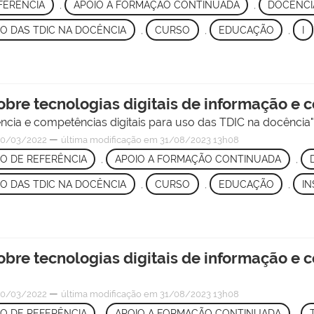
FERÊNCIA
,
APOIO À FORMAÇÃO CONTINUADA
,
DOCÊNCIA
SO DAS TDIC NA DOCÊNCIA
,
CURSO
,
EDUCAÇÃO
,
I
sobre tecnologias digitais de informação e
ência e competências digitais para uso das TDIC na docência
—
0/03/2022
última modificação
em 31/08/2023 13h08
O DE REFERÊNCIA
,
APOIO A FORMAÇÃO CONTINUADA
,
SO DAS TDIC NA DOCÊNCIA
,
CURSO
,
EDUCAÇÃO
,
IN
sobre tecnologias digitais de informação e
—
0/03/2022
última modificação
em 31/08/2023 13h08
O DE REFERÊNCIA
,
APOIO A FORMAÇÃO CONTINUADA
,