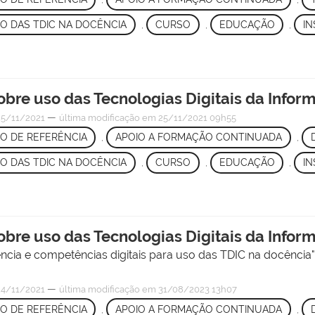
SO DAS TDIC NA DOCÊNCIA
,
CURSO
,
EDUCAÇÃO
,
IN
sobre uso das Tecnologias Digitais da Inf
—
5/11/2021
última modificação
em 25/11/2021 09h55
O DE REFERÊNCIA
,
APOIO A FORMAÇÃO CONTINUADA
,
SO DAS TDIC NA DOCÊNCIA
,
CURSO
,
EDUCAÇÃO
,
IN
sobre uso das Tecnologias Digitais da Inf
ência e competências digitais para uso das TDIC na docência"
—
4/11/2021
última modificação
em 31/08/2023 13h07
O DE REFERÊNCIA
,
APOIO A FORMAÇÃO CONTINUADA
,