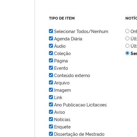
TIPO DE ITEM
NOTÍ
Selecionar Todos/Nenhum
On
Agenda Diária
Úl
Áudio
Úl
Coleção
Se
Página
Evento
Conteúdo externo
Arquivo
Imagem
Link
Ano Publicacao Licitacoes
Aviso
Notícias
Enquete
Dissertação de Mestrado