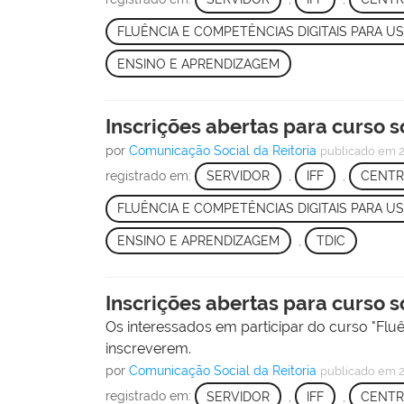
FLUÊNCIA E COMPETÊNCIAS DIGITAIS PARA U
ENSINO E APRENDIZAGEM
Inscrições abertas para curso 
por
Comunicação Social da Reitoria
publicado
em 2
registrado em:
SERVIDOR
,
IFF
,
CENTR
FLUÊNCIA E COMPETÊNCIAS DIGITAIS PARA U
ENSINO E APRENDIZAGEM
,
TDIC
Inscrições abertas para curso 
Os interessados em participar do curso "Flu
inscreverem.
por
Comunicação Social da Reitoria
publicado
em 2
registrado em:
SERVIDOR
,
IFF
,
CENTR