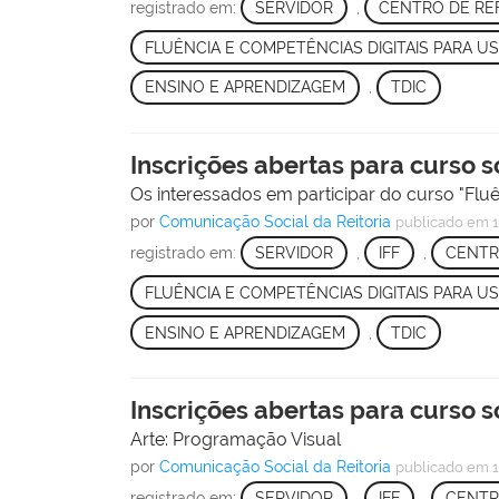
registrado em:
SERVIDOR
,
CENTRO DE RE
FLUÊNCIA E COMPETÊNCIAS DIGITAIS PARA U
ENSINO E APRENDIZAGEM
,
TDIC
Inscrições abertas para curso 
Os interessados em participar do curso "Flu
por
Comunicação Social da Reitoria
publicado
em 1
registrado em:
SERVIDOR
,
IFF
,
CENTR
FLUÊNCIA E COMPETÊNCIAS DIGITAIS PARA U
ENSINO E APRENDIZAGEM
,
TDIC
Inscrições abertas para curso 
Arte: Programação Visual
por
Comunicação Social da Reitoria
publicado
em 1
registrado em:
SERVIDOR
,
IFF
,
CENTR