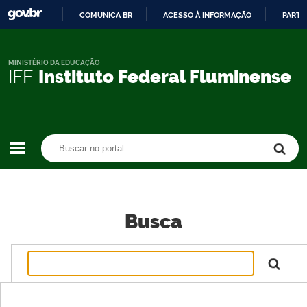
COMUNICA BR
ACESSO À INFORMAÇÃO
PARTI
IR
PARA
O
MINISTÉRIO DA EDUCAÇÃO
IFF
Instituto Federal Fluminense
CONTEÚDO
Buscar no portal
Buscar no portal
Busca