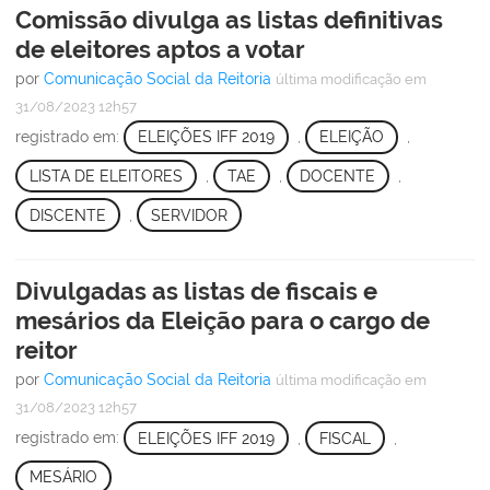
Comissão divulga as listas definitivas
de eleitores aptos a votar
por
Comunicação Social da Reitoria
última modificação
em
31/08/2023 12h57
registrado em:
ELEIÇÕES IFF 2019
,
ELEIÇÃO
,
LISTA DE ELEITORES
,
TAE
,
DOCENTE
,
DISCENTE
,
SERVIDOR
Divulgadas as listas de fiscais e
mesários da Eleição para o cargo de
reitor
por
Comunicação Social da Reitoria
última modificação
em
31/08/2023 12h57
registrado em:
ELEIÇÕES IFF 2019
,
FISCAL
,
MESÁRIO