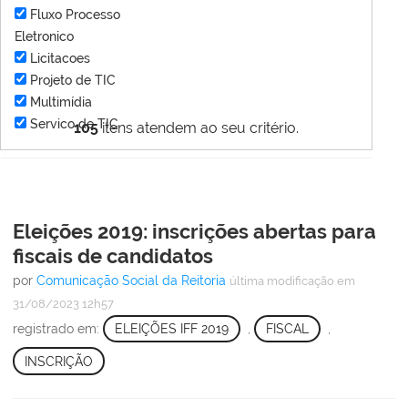
Fluxo Processo
Eletronico
Licitacoes
Projeto de TIC
Multimídia
Servico de TIC
105
itens atendem ao seu critério.
Eleições 2019: inscrições abertas para
fiscais de candidatos
por
Comunicação Social da Reitoria
última modificação
em
31/08/2023 12h57
registrado em:
ELEIÇÕES IFF 2019
,
FISCAL
,
INSCRIÇÃO