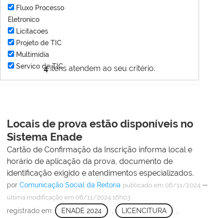
Fluxo Processo
Eletronico
Licitacoes
Projeto de TIC
Multimídia
Servico de TIC
4
itens atendem ao seu critério.
Locais de prova estão disponíveis no
Sistema Enade
Cartão de Confirmação da Inscrição informa local e
horário de aplicação da prova, documento de
identificação exigido e atendimentos especializados.
por
Comunicação Social da Reitoria
—
publicado
em 06/11/2024
última modificação
em 06/11/2024 16h03
registrado em:
ENADE 2024
,
LICENCITURA
,