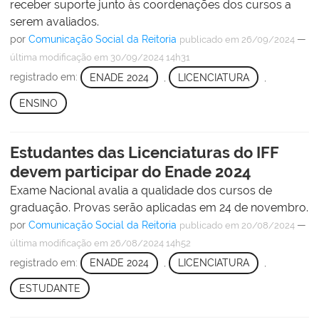
receber suporte junto às coordenações dos cursos a
serem avaliados.
por
Comunicação Social da Reitoria
—
publicado
em 26/09/2024
última modificação
em 30/09/2024 14h31
registrado em:
ENADE 2024
,
LICENCIATURA
,
ENSINO
Estudantes das Licenciaturas do IFF
devem participar do Enade 2024
Exame Nacional avalia a qualidade dos cursos de
graduação. Provas serão aplicadas em 24 de novembro.
por
Comunicação Social da Reitoria
—
publicado
em 20/08/2024
última modificação
em 26/08/2024 14h52
registrado em:
ENADE 2024
,
LICENCIATURA
,
ESTUDANTE