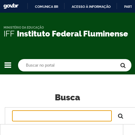
COMUNICA BR
ACESSO À INFORMAÇÃO
PARTI
IR
PARA
O
MINISTÉRIO DA EDUCAÇÃO
IFF
Instituto Federal Fluminense
CONTEÚDO
Buscar no portal
Buscar no portal
Busca