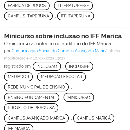
FÁBRICA DE JOGOS
,
LITERATURE-SE
,
CAMPUS ITAPERUNA
,
IFF ITAPERUNA
Minicurso sobre inclusão no IFF Maricá
O minicurso aconteceu no auditório do IFF Maricá
por
Comunicação Social do Campus Avançado Maricá
última
modificação
em 10/05/2023 13h27
registrado em:
INCLUSÃO
,
INCLUSIFF
,
MEDIADOR
,
MEDIAÇÃO ESCOLAR
,
REDE MUNICIPAL DE ENSINO
,
ENSINO FUNDAMENTAL
,
MINICURSO
,
PROJETO DE PESQUISA
,
CAMPUS AVANÇADO MARICÁ
,
CAMPUS MARICÁ
,
IFF MARICÁ