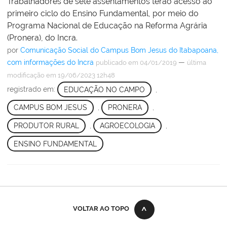
Trabalhadores de sete assentamentos terão acesso ao
primeiro ciclo do Ensino Fundamental, por meio do
Programa Nacional de Educação na Reforma Agrária
(Pronera), do Incra.
por
Comunicação Social do Campus Bom Jesus do Itabapoana,
com informações do Incra
—
publicado
em 04/01/2019
última
modificação
em 19/06/2023 12h48
registrado em:
EDUCAÇÃO NO CAMPO
,
CAMPUS BOM JESUS
,
PRONERA
,
PRODUTOR RURAL
,
AGROECOLOGIA
,
ENSINO FUNDAMENTAL
VOLTAR AO TOPO