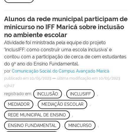
Alunos da rede municipal participam de
minicurso no IFF Maricá sobre inclusão
no ambiente escolar
Atividade foi ministrada pela equipe do projeto
'InclusIFF: como construir uma escola inclusiva' e
contou com a participação de cerca de cem estudantes
do 9º ano do Ensino Fundamental.
por
Comunicação Social do Campus Avançado Maricá
—
publicado
em 10/05/2023
última modificação
em 10/05/2023
13h27
registrado em:
INCLUSÃO
,
INCLUSIFF
,
MEDIADOR
,
MEDIAÇÃO ESCOLAR
,
REDE MUNICIPAL DE ENSINO
,
ENSINO FUNDAMENTAL
,
MINICURSO
,