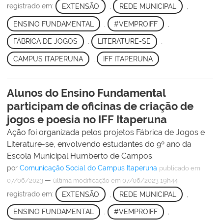
registrado em:
EXTENSÃO
,
REDE MUNICIPAL
,
ENSINO FUNDAMENTAL
,
#VEMPROIFF
,
FÁBRICA DE JOGOS
,
LITERATURE-SE
,
CAMPUS ITAPERUNA
,
IFF ITAPERUNA
Alunos do Ensino Fundamental
participam de oficinas de criação de
jogos e poesia no IFF Itaperuna
Ação foi organizada pelos projetos Fábrica de Jogos e
Literature-se, envolvendo estudantes do 9º ano da
Escola Municipal Humberto de Campos.
por
Comunicação Social do Campus Itaperuna
publicado
em
—
07/06/2023
última modificação
em 07/06/2023 19h44
registrado em:
EXTENSÃO
,
REDE MUNICIPAL
,
ENSINO FUNDAMENTAL
,
#VEMPROIFF
,