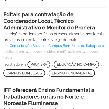
Editais para contratação de
Coordenador Local, Técnico
Administrativo e Monitor do Pronera
Inscrições podem ser feitas presencialmente, nos locais
previstos em edital, entre 27 e 31 de maio.
por
Comunicação Social do Campus Bom Jesus do Itabapoana
—
publicado
em 24/05/2019
última modificação
em 24/05/2019
10h34
registrado em:
PRONERA
,
EDUCAÇÃO NO CAMPO
,
CAMPUS BOM JESUS
,
ENSINO FUNDAMENTAL
IFF oferecerá Ensino Fundamental a
trabalhadores rurais no Norte e
Noroeste Fluminense