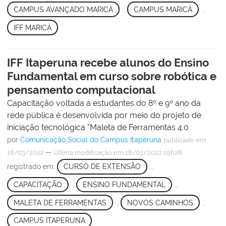
CAMPUS AVANÇADO MARICÁ
,
CAMPUS MARICÁ
,
IFF MARICÁ
IFF Itaperuna recebe alunos do Ensino
Fundamental em curso sobre robótica e
pensamento computacional
Capacitação voltada a estudantes do 8º e 9º ano da
rede pública é desenvolvida por meio do projeto de
iniciação tecnológica "Maleta de Ferramentas 4.0
por
Comunicação Social do Campus Itaperuna
publicado
em
—
18/03/2022
última modificação
em 18/03/2022 19h28
registrado em:
CURSO DE EXTENSÃO
,
CAPACITAÇÃO
,
ENSINO FUNDAMENTAL
,
MALETA DE FERRAMENTAS
,
NOVOS CAMINHOS
,
CAMPUS ITAPERUNA