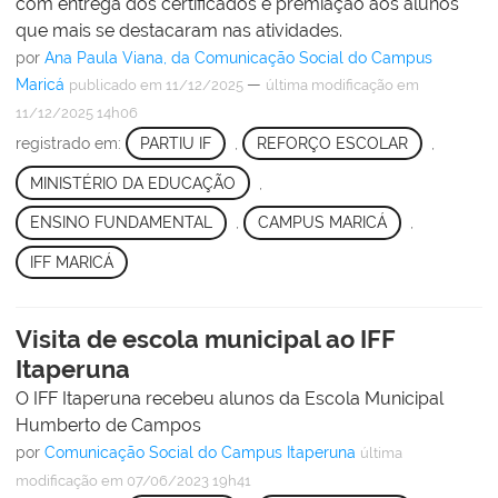
com entrega dos certificados e premiação aos alunos
que mais se destacaram nas atividades.
por
Ana Paula Viana, da Comunicação Social do Campus
Maricá
—
publicado
em 11/12/2025
última modificação
em
11/12/2025 14h06
registrado em:
PARTIU IF
,
REFORÇO ESCOLAR
,
MINISTÉRIO DA EDUCAÇÃO
,
ENSINO FUNDAMENTAL
,
CAMPUS MARICÁ
,
IFF MARICÁ
Visita de escola municipal ao IFF
Itaperuna
O IFF Itaperuna recebeu alunos da Escola Municipal
Humberto de Campos
por
Comunicação Social do Campus Itaperuna
última
modificação
em 07/06/2023 19h41