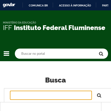
COMUNICA BR
ACESSO À INFORMAÇÃO
PARTI
IR
PARA
O
MINISTÉRIO DA EDUCAÇÃO
IFF
Instituto Federal Fluminense
CONTEÚDO
Buscar no portal
Buscar no portal
Busca