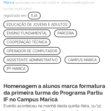
Maricá
—
publicado
em 02/06/2026
última modificação
em
02/06/2026 10h17
registrado em:
EJA
,
EDUCAÇÃO DE JOVENS E ADULTOS
,
ENSINO FUNDAMENTAL
,
PARCERIA
,
COOPERAÇÃO TÉCNICA
,
OPERADOR DE COMPUTADOR
,
ASSISTENTE ADMINISTRATIVO
,
CAMPUS MARICÁ
,
IFF MARICÁ
Homenagem a alunos marca formatura
da primeira turma do Programa Partiu
IF no Campus Maricá
Evento aconteceu na manhã desta quinta-feira, 11/12,