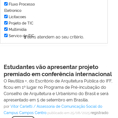
Fluxo Processo
Eletronico
Licitacoes
Projeto de TIC
Multimídia
Servico de TIC
1
itens atendem ao seu critério.
Estudantes vão apresentar projeto
premiado em conferência internacional
O Reutiliza +, do Escritório de Arquitetura Pública do IFF,
ficou em 1º lugar no Programa de Pré-incubação do
Conselho de Arquitetura e Urbanismo do Brasil e será
apresentado em 5 de setembro em Brasília.
por
Vitor Carletti / Assessoria de Comunicação Social do
Campus Campos Centro
registrado
publicado
em 25/08/2025