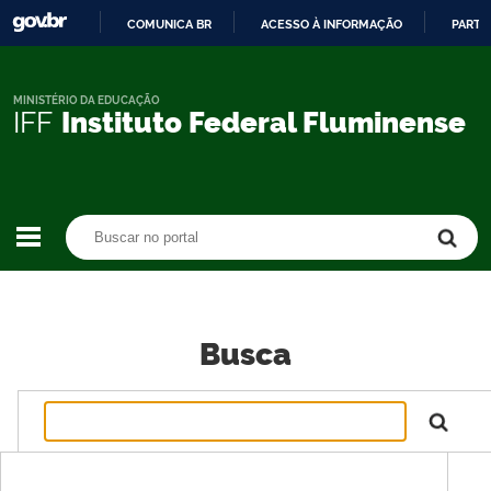
COMUNICA BR
ACESSO À INFORMAÇÃO
PARTI
IR
PARA
O
MINISTÉRIO DA EDUCAÇÃO
IFF
Instituto Federal Fluminense
CONTEÚDO
Buscar no portal
Buscar no portal
Busca