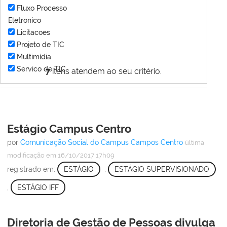
Fluxo Processo
Eletronico
Licitacoes
Projeto de TIC
Multimídia
Servico de TIC
7
itens atendem ao seu critério.
Estágio Campus Centro
por
Comunicação Social do Campus Campos Centro
última
modificação
em 16/10/2017 17h09
registrado em:
ESTÁGIO
,
ESTÁGIO SUPERVISIONADO
,
ESTÁGIO IFF
Diretoria de Gestão de Pessoas divulga