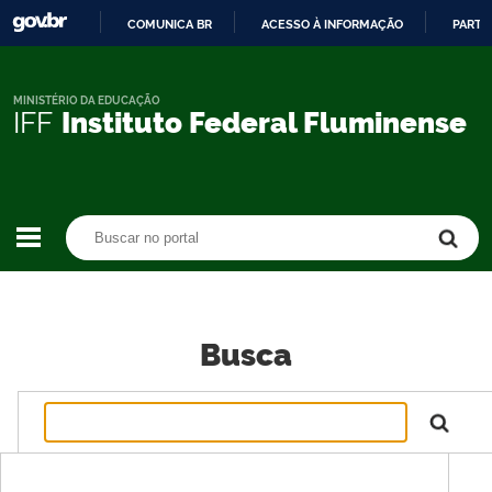
COMUNICA BR
ACESSO À INFORMAÇÃO
PARTI
IR
PARA
O
MINISTÉRIO DA EDUCAÇÃO
IFF
Instituto Federal Fluminense
CONTEÚDO
Buscar no portal
Buscar no portal
Busca