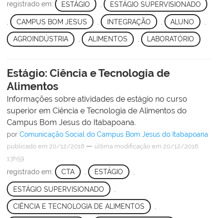
registrado em:
ESTÁGIO
,
ESTÁGIO SUPERVISIONADO
,
CAMPUS BOM JESUS
,
INTEGRAÇÃO
,
ALUNO
,
AGROINDÚSTRIA
,
ALIMENTOS
,
LABORATÓRIO
Estágio: Ciência e Tecnologia de
Alimentos
Informações sobre atividades de estágio no curso
superior em Ciência e Tecnologia de Alimentos do
Campus Bom Jesus do Itabapoana.
por
Comunicação Social do Campus Bom Jesus do Itabapoana
—
publicado
em 20/12/2016
última modificação
em 20/12/2016
13h59
registrado em:
CTA
,
ESTÁGIO
,
ESTÁGIO SUPERVISIONADO
,
CIÊNCIA E TECNOLOGIA DE ALIMENTOS
,