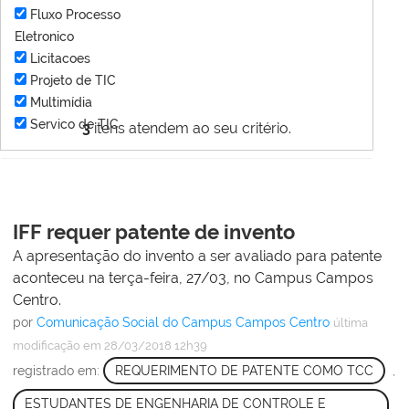
Fluxo Processo
Eletronico
Licitacoes
Projeto de TIC
Multimídia
Servico de TIC
3
itens atendem ao seu critério.
IFF requer patente de invento
A apresentação do invento a ser avaliado para patente
aconteceu na terça-feira, 27/03, no Campus Campos
Centro.
por
Comunicação Social do Campus Campos Centro
última
modificação
em 28/03/2018 12h39
registrado em:
REQUERIMENTO DE PATENTE COMO TCC
,
ESTUDANTES DE ENGENHARIA DE CONTROLE E