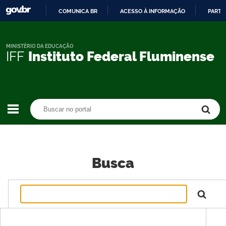
COMUNICA BR
ACESSO À INFORMAÇÃO
PARTI
IR
PARA
O
MINISTÉRIO DA EDUCAÇÃO
IFF
Instituto Federal Fluminense
CONTEÚDO
Buscar no portal
Buscar no portal
Busca