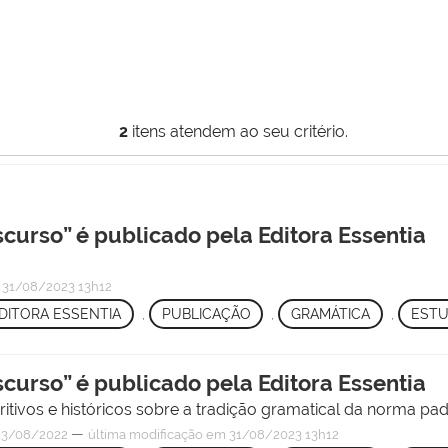
2
itens atendem ao seu critério.
scurso” é publicado pela Editora Essentia
31/08/2023 13h12
DITORA ESSENTIA
,
PUBLICAÇÃO
,
GRAMÁTICA
,
ESTU
scurso” é publicado pela Editora Essentia
ritivos e históricos sobre a tradição gramatical da norma pad
—
3/08/2022
última modificação
em 31/08/2023 13h12