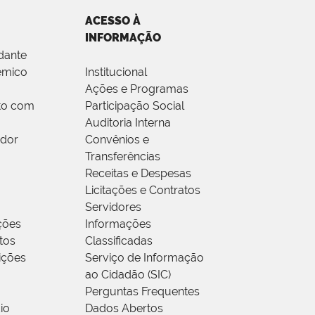
ACESSO À
INFORMAÇÃO
dante
êmico
Institucional
Ações e Programas
to com
Participação Social
Auditoria Interna
idor
Convênios e
Transferências
Receitas e Despesas
Licitações e Contratos
Servidores
ções
Informações
tos
Classificadas
rições
Serviço de Informação
ao Cidadão (SIC)
Perguntas Frequentes
io
Dados Abertos