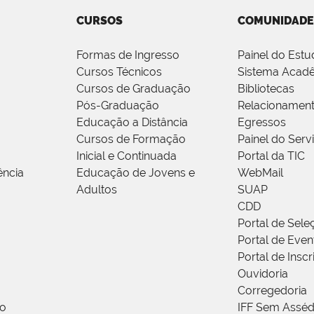
CURSOS
COMUNIDADE
Formas de Ingresso
Painel do Estu
Cursos Técnicos
Sistema Acad
Cursos de Graduação
Bibliotecas
Pós-Graduação
Relacionamen
Educação a Distância
Egressos
Cursos de Formação
Painel do Serv
Inicial e Continuada
Portal da TIC
ência
Educação de Jovens e
WebMail
Adultos
SUAP
CDD
Portal de Sele
Portal de Even
Portal de Insc
Ouvidoria
Corregedoria
ão
IFF Sem Asséd