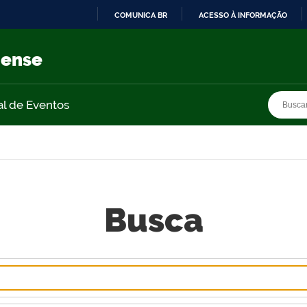
COMUNICA BR
ACESSO À INFORMAÇÃO
IR
PARA
nense
O
CONTEÚDO
Busca
Busca
al de Eventos
Busca