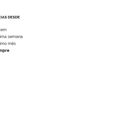
CIAS DESDE
tem
tima semana
timo mês
mpre