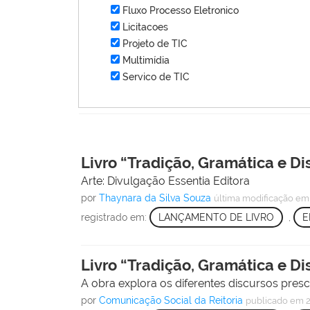
Fluxo Processo Eletronico
Licitacoes
Projeto de TIC
Multimídia
Servico de TIC
Livro “Tradição, Gramática e Di
Arte: Divulgação Essentia Editora
por
Thaynara da Silva Souza
última modificação
em 
registrado em:
LANÇAMENTO DE LIVRO
,
E
Livro “Tradição, Gramática e Di
A obra explora os diferentes discursos presc
por
Comunicação Social da Reitoria
publicado
em 2