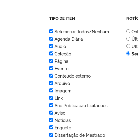
TIPO DE ITEM
NOTÍ
Selecionar Todos/Nenhum
On
Agenda Diária
Úl
Áudio
Úl
Coleção
Se
Página
Evento
Conteúdo externo
Arquivo
Imagem
Link
Ano Publicacao Licitacoes
Aviso
Notícias
Enquete
Dissertação de Mestrado