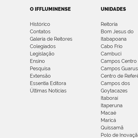
O IFFLUMINENSE
UNIDADES
Histórico
Reitoria
Contatos
Bom Jesus do
Galeria de Reitores
Itabapoana
Colegiados
Cabo Frio
Legislação
Cambuci
Ensino
Campos Centro
Pesquisa
Campos Guarus
Extensão
Centro de Refer
Essentia Editora
Campos dos
Últimas Notícias
Goytacazes
Itaboraí
Itaperuna
Macaé
Maricá
Quissamã
Polo de Inovaç