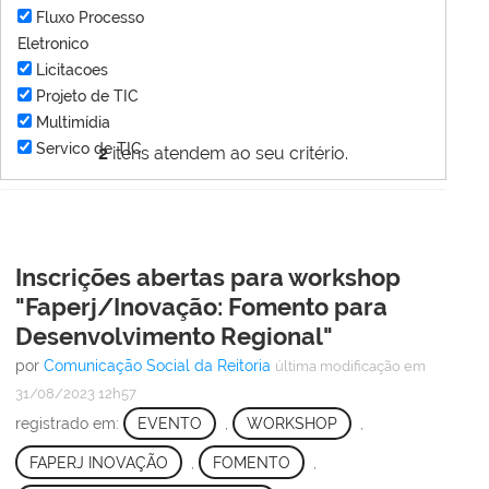
Fluxo Processo
Eletronico
Licitacoes
Projeto de TIC
Multimídia
Servico de TIC
2
itens atendem ao seu critério.
Inscrições abertas para workshop
"Faperj/Inovação: Fomento para
Desenvolvimento Regional"
por
Comunicação Social da Reitoria
última modificação
em
31/08/2023 12h57
registrado em:
EVENTO
,
WORKSHOP
,
FAPERJ INOVAÇÃO
,
FOMENTO
,