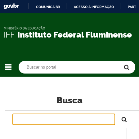
COMUNICA BR
ACESSO À INFORMAÇÃO
PARTI
IR
PARA
O
MINISTÉRIO DA EDUCAÇÃO
IFF
Instituto Federal Fluminense
CONTEÚDO
Buscar no portal
Buscar no portal
Busca