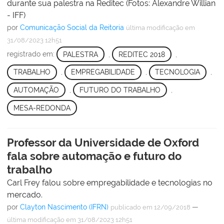
durante sua palestra na Reditec (Fotos: Alexandre Willian
- IFF)
por
Comunicação Social da Reitoria
última modificação
em
31/08/2023 12h51
registrado em:
PALESTRA
,
REDITEC 2018
,
TRABALHO
,
EMPREGABILIDADE
,
TECNOLOGIA
,
AUTOMAÇÃO
,
FUTURO DO TRABALHO
,
MESA-REDONDA
Professor da Universidade de Oxford
fala sobre automação e futuro do
trabalho
Carl Frey falou sobre empregabilidade e tecnologias no
mercado.
por
Clayton Nascimento (IFRN)
—
publicado
em 12/09/2018
última modificação
em 31/08/2023 12h51