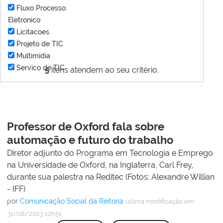
Fluxo Processo
Eletronico
Licitacoes
Projeto de TIC
Multimídia
Servico de TIC
5
itens atendem ao seu critério.
Professor de Oxford fala sobre
automação e futuro do trabalho
Diretor adjunto do Programa em Tecnologia e Emprego
na Universidade de Oxford, na Inglaterra, Carl Frey,
durante sua palestra na Reditec (Fotos: Alexandre Willian
- IFF)
por
Comunicação Social da Reitoria
última modificação
em
31/08/2023 12h51