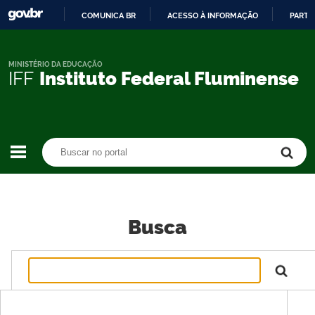
COMUNICA BR
ACESSO À INFORMAÇÃO
PARTI
IR
PARA
O
MINISTÉRIO DA EDUCAÇÃO
IFF
Instituto Federal Fluminense
CONTEÚDO
Buscar no portal
Buscar no portal
Busca