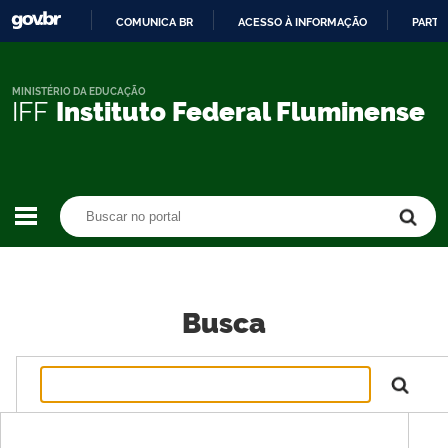
COMUNICA BR
ACESSO À INFORMAÇÃO
PARTI
IR
PARA
O
MINISTÉRIO DA EDUCAÇÃO
IFF
Instituto Federal Fluminense
CONTEÚDO
Buscar no portal
Buscar no portal
Busca