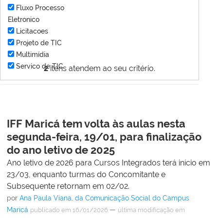
Fluxo Processo
Eletronico
Licitacoes
Projeto de TIC
Multimídia
Servico de TIC
2
itens atendem ao seu critério.
IFF Maricá tem volta às aulas nesta
segunda-feira, 19/01, para finalização
do ano letivo de 2025
Ano letivo de 2026 para Cursos Integrados terá início em
23/03, enquanto turmas do Concomitante e
Subsequente retornam em 02/02.
por
Ana Paula Viana, da Comunicação Social do Campus
Maricá
—
publicado
em 16/01/2026
última modificação
em