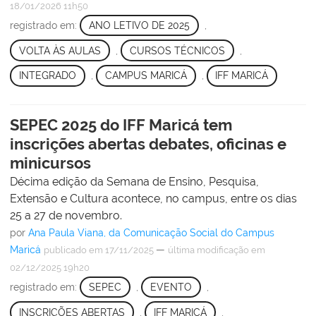
18/01/2026 11h50
registrado em:
ANO LETIVO DE 2025
,
VOLTA ÀS AULAS
,
CURSOS TÉCNICOS
,
INTEGRADO
,
CAMPUS MARICÁ
,
IFF MARICÁ
SEPEC 2025 do IFF Maricá tem
inscrições abertas debates, oficinas e
minicursos
Décima edição da Semana de Ensino, Pesquisa,
Extensão e Cultura acontece, no campus, entre os dias
25 a 27 de novembro.
por
Ana Paula Viana, da Comunicação Social do Campus
Maricá
—
publicado
em 17/11/2025
última modificação
em
02/12/2025 19h20
registrado em:
SEPEC
,
EVENTO
,
INSCRIÇÕES ABERTAS
,
IFF MARICÁ
,