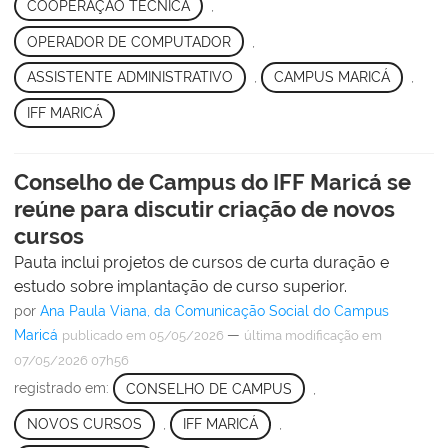
COOPERAÇÃO TÉCNICA
,
OPERADOR DE COMPUTADOR
,
ASSISTENTE ADMINISTRATIVO
,
CAMPUS MARICÁ
,
IFF MARICÁ
Conselho de Campus do IFF Maricá se
reúne para discutir criação de novos
cursos
Pauta inclui projetos de cursos de curta duração e
estudo sobre implantação de curso superior.
por
Ana Paula Viana, da Comunicação Social do Campus
Maricá
—
publicado
em 05/05/2026
última modificação
em
07/05/2026 07h56
registrado em:
CONSELHO DE CAMPUS
,
NOVOS CURSOS
,
IFF MARICÁ
,