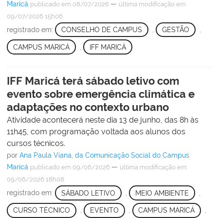
Maricá
—
publicado
em 08/07/2026
última modificação
em
09/07/2026 15h06
registrado em:
CONSELHO DE CAMPUS
,
GESTÃO
,
CAMPUS MARICÁ
,
IFF MARICÁ
IFF Maricá terá sábado letivo com
evento sobre emergência climática e
adaptações no contexto urbano
Atividade acontecerá neste dia 13 de junho, das 8h às
11h45, com programação voltada aos alunos dos
cursos técnicos.
por
Ana Paula Viana, da Comunicação Social do Campus
Maricá
—
publicado
em 09/06/2026
última modificação
em
09/06/2026 18h08
registrado em:
SÁBADO LETIVO
,
MEIO AMBIENTE
,
CURSO TÉCNICO
,
EVENTO
,
CAMPUS MARICÁ
,