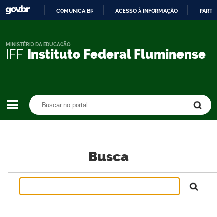
COMUNICA BR
ACESSO À INFORMAÇÃO
PARTI
IR
PARA
O
MINISTÉRIO DA EDUCAÇÃO
IFF
Instituto Federal Fluminense
CONTEÚDO
Buscar no portal
Buscar no portal
Busca