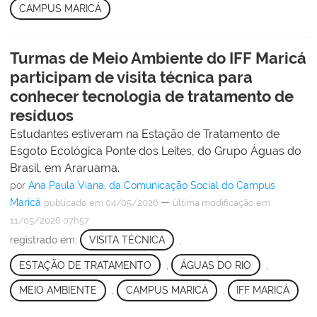
CAMPUS MARICÁ
Turmas de Meio Ambiente do IFF Maricá
participam de visita técnica para
conhecer tecnologia de tratamento de
resíduos
Estudantes estiveram na Estação de Tratamento de
Esgoto Ecológica Ponte dos Leites, do Grupo Águas do
Brasil, em Araruama.
por
Ana Paula Viana, da Comunicação Social do Campus
Maricá
—
publicado
em 04/05/2026
última modificação
em
11/05/2026 07h57
registrado em:
VISITA TÉCNICA
,
ESTAÇÃO DE TRATAMENTO
,
ÁGUAS DO RIO
,
MEIO AMBIENTE
,
CAMPUS MARICÁ
,
IFF MARICÁ