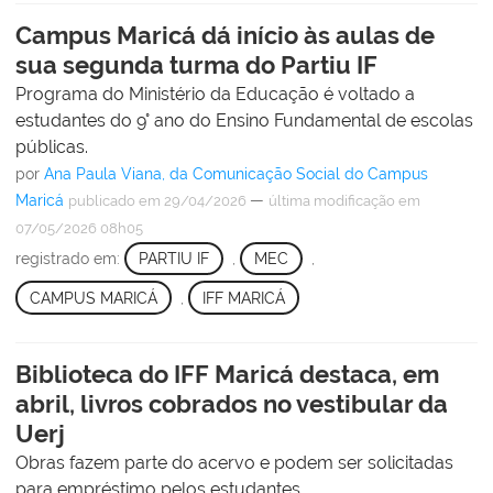
Campus Maricá dá início às aulas de
sua segunda turma do Partiu IF
Programa do Ministério da Educação é voltado a
estudantes do 9° ano do Ensino Fundamental de escolas
públicas.
por
Ana Paula Viana, da Comunicação Social do Campus
Maricá
—
publicado
em 29/04/2026
última modificação
em
07/05/2026 08h05
registrado em:
PARTIU IF
,
MEC
,
CAMPUS MARICÁ
,
IFF MARICÁ
Biblioteca do IFF Maricá destaca, em
abril, livros cobrados no vestibular da
Uerj
Obras fazem parte do acervo e podem ser solicitadas
para empréstimo pelos estudantes.