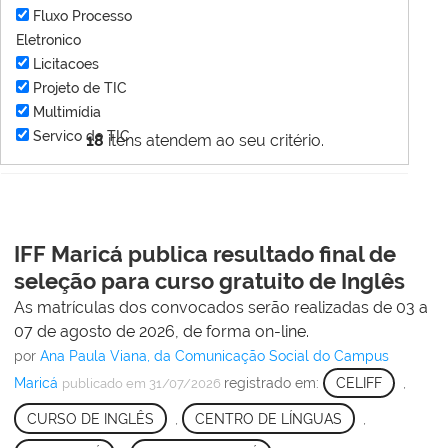
Fluxo Processo
Eletronico
Licitacoes
Projeto de TIC
Multimídia
Servico de TIC
18
itens atendem ao seu critério.
IFF Maricá publica resultado final de
seleção para curso gratuito de Inglês
As matrículas dos convocados serão realizadas de 03 a
07 de agosto de 2026, de forma on-line.
por
Ana Paula Viana, da Comunicação Social do Campus
Maricá
registrado em:
CELIFF
,
publicado
em 31/07/2026
CURSO DE INGLÊS
,
CENTRO DE LÍNGUAS
,