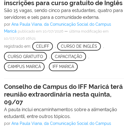
inscrições para curso gratuito de Inglês
São 15 vagas, sendo cinco para estudantes, quatro para
servidores e seis para a comunidade externa.
por
Ana Paula Viana, da Comunicação Social do Campus
Maricá
—
publicado
em 10/07/2026
última modificação
em
10/07/2026 16h21
registrado em:
CELIFF
,
CURSO DE INGLÊS
,
CURSO GRATUITO
,
CAPACITAÇÃO
,
CAMPUS MARICÁ
,
IFF MARICÁ
Conselho de Campus do IFF Maricá terá
reunião extraordinária nesta quinta,
09/07
A pauta inclui encaminhamentos sobre a alimentação
estudantil, entre outros tópicos.
por
Ana Paula Viana, da Comunicação Social do Campus