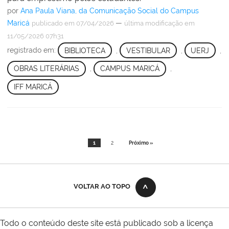
por
Ana Paula Viana, da Comunicação Social do Campus
Maricá
—
publicado
em 07/04/2026
última modificação
em
11/05/2026 07h31
registrado em:
BIBLIOTECA
,
VESTIBULAR
,
UERJ
,
OBRAS LITERÁRIAS
,
CAMPUS MARICÁ
,
IFF MARICÁ
1
2
Próximo »
VOLTAR AO TOPO
Todo o conteúdo deste site está publicado sob a licença