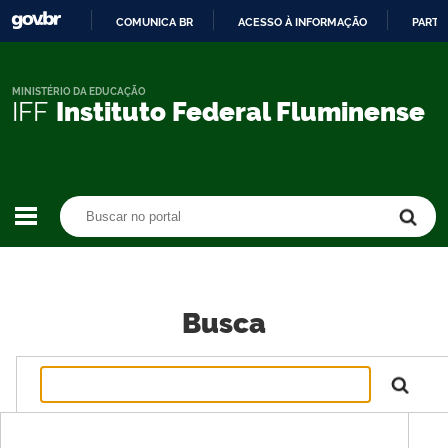
COMUNICA BR
ACESSO À INFORMAÇÃO
PARTI
IR
PARA
O
MINISTÉRIO DA EDUCAÇÃO
IFF
Instituto Federal Fluminense
CONTEÚDO
Buscar no portal
Buscar no portal
Busca