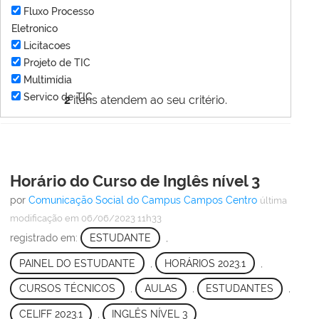
Fluxo Processo
Eletronico
Licitacoes
Projeto de TIC
Multimídia
Servico de TIC
2
itens atendem ao seu critério.
Horário do Curso de Inglês nível 3
por
Comunicação Social do Campus Campos Centro
última
modificação
em 06/06/2023 11h33
registrado em:
ESTUDANTE
,
PAINEL DO ESTUDANTE
,
HORÁRIOS 2023.1
,
CURSOS TÉCNICOS
,
AULAS
,
ESTUDANTES
,
CELIFF 2023.1
,
INGLÊS NÍVEL 3