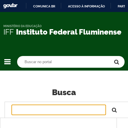
COMUNICA BR
ACESSO À INFORMAÇÃO
PARTI
IR
PARA
O
MINISTÉRIO DA EDUCAÇÃO
IFF
Instituto Federal Fluminense
CONTEÚDO
Buscar no portal
Buscar no portal
Busca