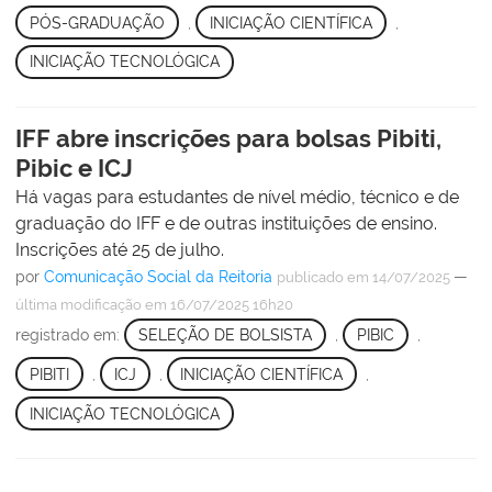
PÓS-GRADUAÇÃO
,
INICIAÇÃO CIENTÍFICA
,
INICIAÇÃO TECNOLÓGICA
IFF abre inscrições para bolsas Pibiti,
Pibic e ICJ
Há vagas para estudantes de nível médio, técnico e de
graduação do IFF e de outras instituições de ensino.
Inscrições até 25 de julho.
por
Comunicação Social da Reitoria
—
publicado
em 14/07/2025
última modificação
em 16/07/2025 16h20
registrado em:
SELEÇÃO DE BOLSISTA
,
PIBIC
,
PIBITI
,
ICJ
,
INICIAÇÃO CIENTÍFICA
,
INICIAÇÃO TECNOLÓGICA