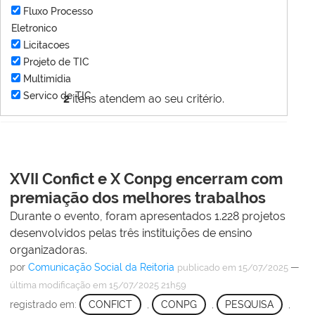
Fluxo Processo
Eletronico
Licitacoes
Projeto de TIC
Multimídia
Servico de TIC
2
itens atendem ao seu critério.
XVII Confict e X Conpg encerram com
premiação dos melhores trabalhos
Durante o evento, foram apresentados 1.228 projetos
desenvolvidos pelas três instituições de ensino
organizadoras.
por
Comunicação Social da Reitoria
—
publicado
em 15/07/2025
última modificação
em 15/07/2025 21h59
registrado em:
CONFICT
,
CONPG
,
PESQUISA
,