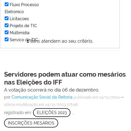
Fluxo Processo
Eletronico
Licitacoes
Projeto de TIC
Multimídia
Servico de TIC
1
itens atendem ao seu critério.
Servidores podem atuar como mesários
nas Eleições do IFF
A votação ocorrerá no dia 06 de dezembro.
por
Comunicação Social da Reitoria
—
publicado
em 14/11/2024
última modificação
em 14/11/2023 07h48
registrado em:
ELEIÇÕES 2023
,
INSCRIÇÕES MESÁRIOS