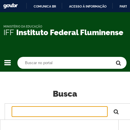
COMUNICA BR
ACESSO À INFORMAÇÃO
PARTI
IR
PARA
O
MINISTÉRIO DA EDUCAÇÃO
IFF
Instituto Federal Fluminense
CONTEÚDO
Buscar no portal
Buscar no portal
Busca