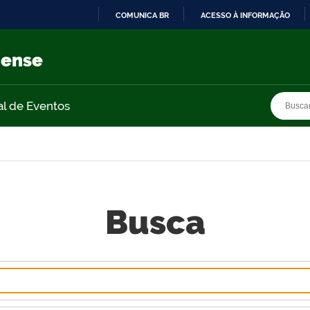
COMUNICA BR
ACESSO À INFORMAÇÃO
IR
PARA
nense
O
CONTEÚDO
Busca
Busca
al de Eventos
Busca