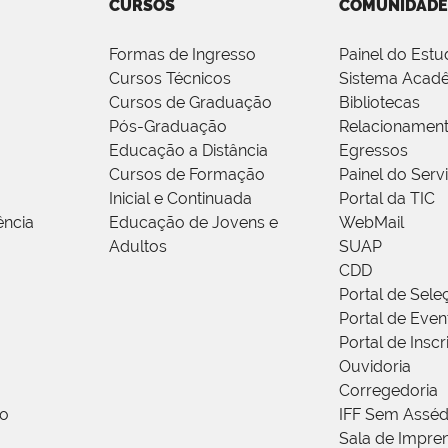
CURSOS
COMUNIDADE
Formas de Ingresso
Painel do Estu
Cursos Técnicos
Sistema Acad
Cursos de Graduação
Bibliotecas
Pós-Graduação
Relacionamen
Educação a Distância
Egressos
Cursos de Formação
Painel do Serv
Inicial e Continuada
Portal da TIC
ência
Educação de Jovens e
WebMail
Adultos
SUAP
CDD
Portal de Sele
Portal de Even
Portal de Insc
Ouvidoria
Corregedoria
ão
IFF Sem Asséd
Sala de Impren