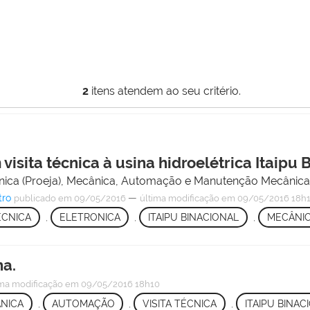
2
itens atendem ao seu critério.
isita técnica à usina hidroelétrica Itaipu 
cnica (Proeja), Mecânica, Automação e Manutenção Mecânica
tro
—
publicado
em 09/05/2016
última modificação
em 09/05/2016 18h
ÉCNICA
,
ELETRONICA
,
ITAIPU BINACIONAL
,
MECÂNI
na.
ima modificação
em 09/05/2016 18h10
NICA
,
AUTOMAÇÃO
,
VISITA TÉCNICA
,
ITAIPU BINAC