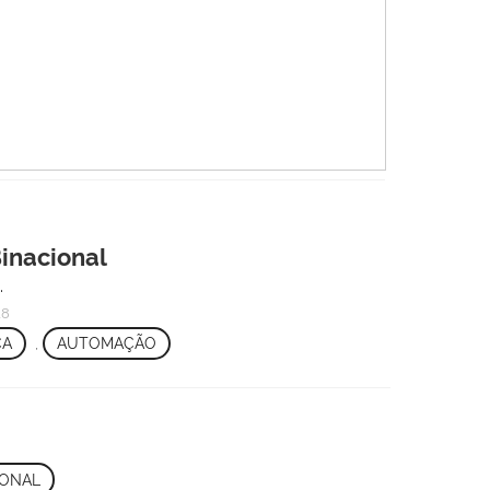
Binacional
.
18
CA
,
AUTOMAÇÃO
IONAL