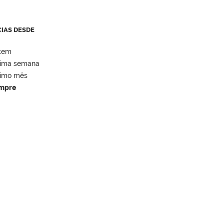
CIAS DESDE
tem
tima semana
timo mês
mpre