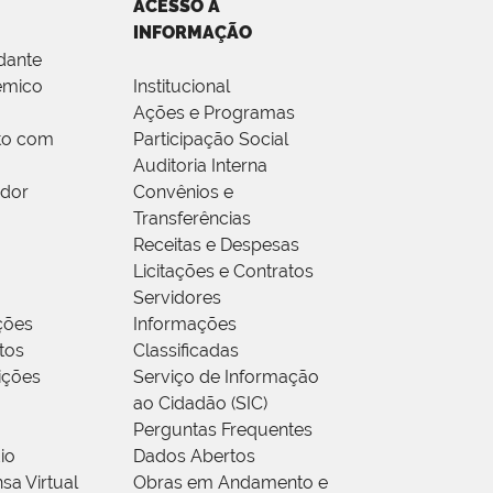
ACESSO À
INFORMAÇÃO
dante
êmico
Institucional
Ações e Programas
to com
Participação Social
Auditoria Interna
idor
Convênios e
Transferências
Receitas e Despesas
Licitações e Contratos
Servidores
ções
Informações
tos
Classificadas
rições
Serviço de Informação
ao Cidadão (SIC)
Perguntas Frequentes
io
Dados Abertos
sa Virtual
Obras em Andamento e