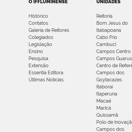
O IFFLUMINENSE
UNIDADES
Histórico
Reitoria
Contatos
Bom Jesus do
Galeria de Reitores
Itabapoana
Colegiados
Cabo Frio
Legislação
Cambuci
Ensino
Campos Centro
Pesquisa
Campos Guarus
Extensão
Centro de Refer
Essentia Editora
Campos dos
Últimas Notícias
Goytacazes
Itaboraí
Itaperuna
Macaé
Maricá
Quissamã
Polo de Inovaç
Campos dos