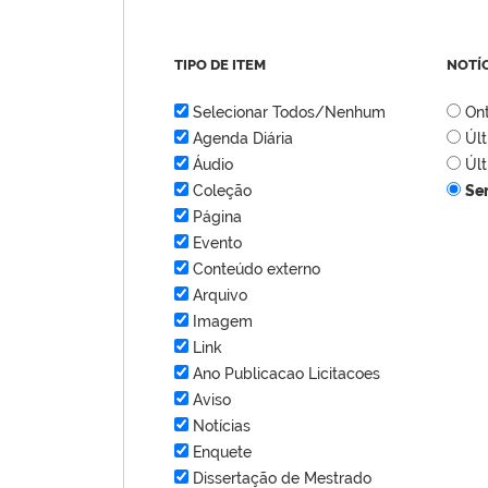
TIPO DE ITEM
NOTÍ
Selecionar Todos/Nenhum
On
Agenda Diária
Úl
Áudio
Úl
Coleção
Se
Página
Evento
Conteúdo externo
Arquivo
Imagem
Link
Ano Publicacao Licitacoes
Aviso
Notícias
Enquete
Dissertação de Mestrado