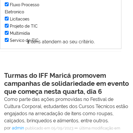
Fluxo Processo
Eletronico
Licitacoes
Projeto de TIC
Multimídia
Servico de TIC
1
itens atendem ao seu critério.
Turmas do IFF Maricá promovem
campanhas de solidariedade em evento
que começa nesta quarta, dia 6
Como parte das ações promovidas no Festival de
Cultura Corporal, estudantes dos Cursos Técnicos estão
engajados na arrecadação de itens como roupas,
calçados, brinquedos e alimentos, entre outros.
por
admin
—
publicado
em 05/09/2023
última modificação
em