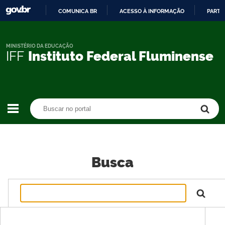
COMUNICA BR
ACESSO À INFORMAÇÃO
PARTI
IR
PARA
O
MINISTÉRIO DA EDUCAÇÃO
IFF
Instituto Federal Fluminense
CONTEÚDO
Buscar no portal
Buscar no portal
Busca