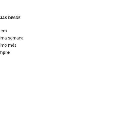
CIAS DESDE
tem
tima semana
timo mês
mpre