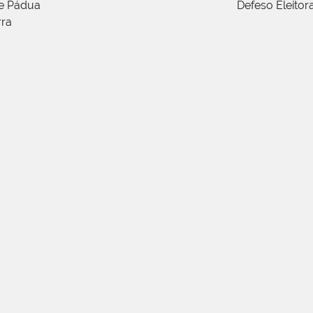
de Pádua
Defeso Eleitor
rra