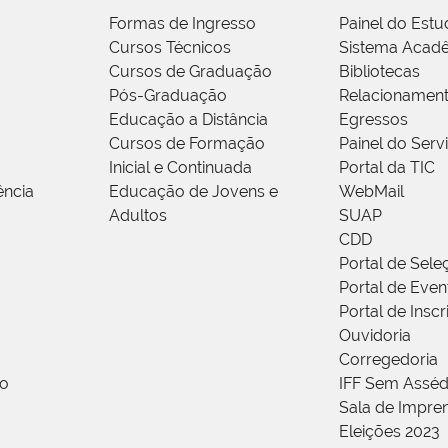
Formas de Ingresso
Painel do Estu
Cursos Técnicos
Sistema Acad
Cursos de Graduação
Bibliotecas
Pós-Graduação
Relacionamen
Educação a Distância
Egressos
Cursos de Formação
Painel do Serv
Inicial e Continuada
Portal da TIC
ência
Educação de Jovens e
WebMail
Adultos
SUAP
CDD
Portal de Sele
Portal de Even
Portal de Insc
Ouvidoria
Corregedoria
ão
IFF Sem Asséd
Sala de Impren
Eleições 2023