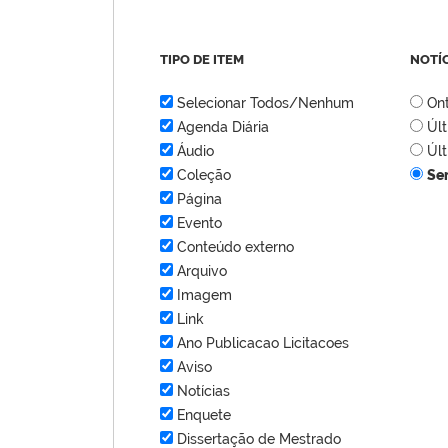
TIPO DE ITEM
NOTÍ
Selecionar Todos/Nenhum
On
Agenda Diária
Úl
Áudio
Úl
Coleção
Se
Página
Evento
Conteúdo externo
Arquivo
Imagem
Link
Ano Publicacao Licitacoes
Aviso
Notícias
Enquete
Dissertação de Mestrado