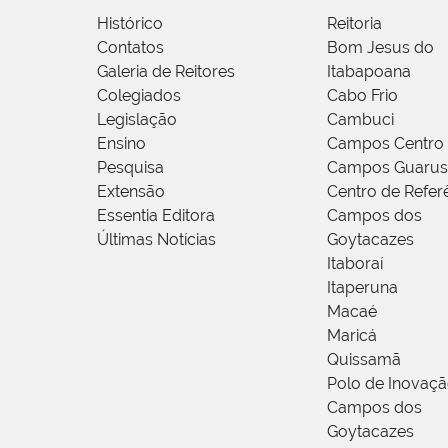
Histórico
Reitoria
Contatos
Bom Jesus do
Galeria de Reitores
Itabapoana
Colegiados
Cabo Frio
Legislação
Cambuci
Ensino
Campos Centro
Pesquisa
Campos Guarus
Extensão
Centro de Refer
Essentia Editora
Campos dos
Últimas Notícias
Goytacazes
Itaboraí
Itaperuna
Macaé
Maricá
Quissamã
Polo de Inovaç
Campos dos
Goytacazes