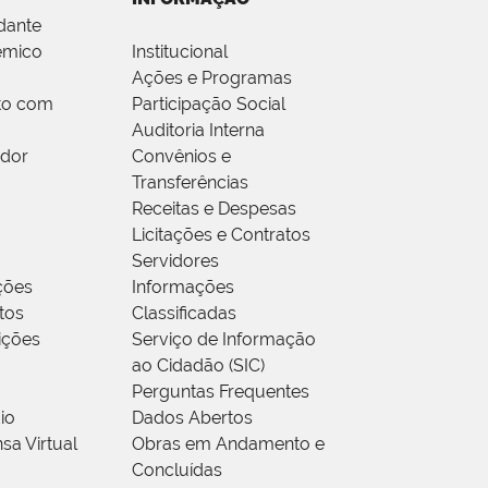
dante
êmico
Institucional
Ações e Programas
to com
Participação Social
Auditoria Interna
idor
Convênios e
Transferências
Receitas e Despesas
Licitações e Contratos
Servidores
ções
Informações
tos
Classificadas
rições
Serviço de Informação
ao Cidadão (SIC)
Perguntas Frequentes
io
Dados Abertos
sa Virtual
Obras em Andamento e
Concluídas