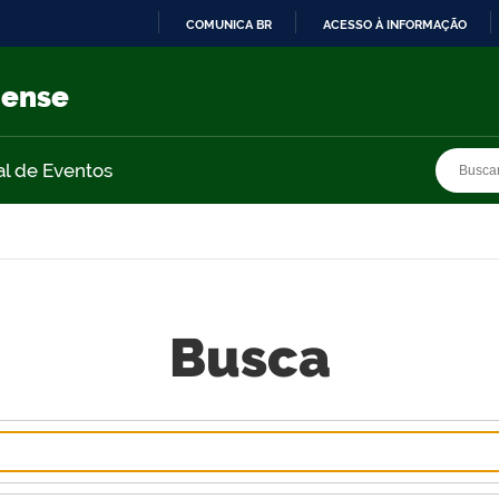
COMUNICA BR
ACESSO À INFORMAÇÃO
IR
PARA
nense
O
CONTEÚDO
Busca
Busca
al de Eventos
Busca