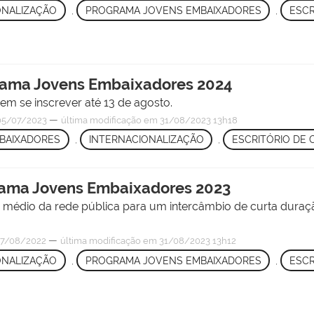
ONALIZAÇÃO
,
PROGRAMA JOVENS EMBAIXADORES
,
ESCR
grama Jovens Embaixadores 2024
em se inscrever até 13 de agosto.
—
5/07/2023
última modificação
em 31/08/2023 13h18
BAIXADORES
,
INTERNACIONALIZAÇÃO
,
ESCRITÓRIO DE
grama Jovens Embaixadores 2023
 médio da rede pública para um intercâmbio de curta duraçã
—
7/08/2022
última modificação
em 31/08/2023 13h12
ONALIZAÇÃO
,
PROGRAMA JOVENS EMBAIXADORES
,
ESCR