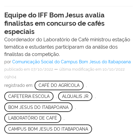
Equipe do IFF Bom Jesus avalia
finalistas em concurso de cafés
especiais
Coordenador do Laboratório de Café ministrou estação
temática e estudantes participaram da análise dos
finalistas da competição.
por
Comunicação Social do Campus Bom Jesus do Itabapoana
—
publicado
em 07/10/2022
última modificação
em 10/10/2022
09h04
registrado em:
CAFÉ DO AGRÍCOLA
,
CAFETERIA ESCOLA
,
ALQUALIS JR
,
BOM JESUS DO ITABAPOANA
,
LABORATÓRIO DE CAFÉ
,
CAMPUS BOM JESUS DO ITABAPOANA