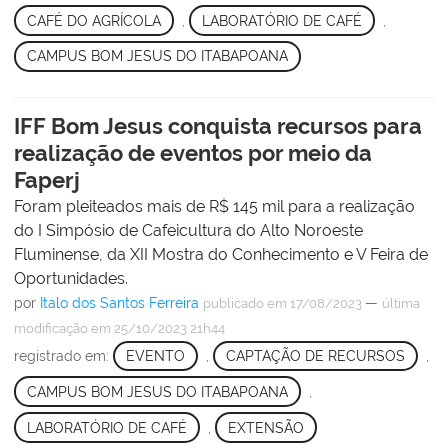
CAFÉ DO AGRÍCOLA
,
LABORATÓRIO DE CAFÉ
,
CAMPUS BOM JESUS DO ITABAPOANA
IFF Bom Jesus conquista recursos para
realização de eventos por meio da
Faperj
Foram pleiteados mais de R$ 145 mil para a realização
do I Simpósio de Cafeicultura do Alto Noroeste
Fluminense, da XII Mostra do Conhecimento e V Feira de
Oportunidades.
por
Italo dos Santos Ferreira
—
publicado
em 17/08/2023
última
modificação
em 25/10/2023 21h44
registrado em:
EVENTO
,
CAPTAÇÃO DE RECURSOS
,
CAMPUS BOM JESUS DO ITABAPOANA
,
LABORATÓRIO DE CAFÉ
,
EXTENSÃO