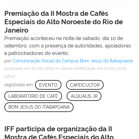
Premiação da II Mostra de Cafés
Especiais do Alto Noroeste do Rio de
Janeiro
Premiação aconteceu na noite de sábado, dia 10 de
setembro, com a presença de autoridades, apoiadores
e patrocinadores do evento.
por
Comunicação Social do Campus Bom Jesus do Itabapoana
—
publicado
em 12/09/2022
última modificação
em 12/09/2022
12h14
registrado em:
EVENTO
,
CAFEICULTOR
,
LABORATÓRIO DE CAFÉ
,
ALQUALIS JR
,
BOM JESUS DO ITABAPOANA
IFF participa de organização da II
Mostra de Cafés Especiais do Alto