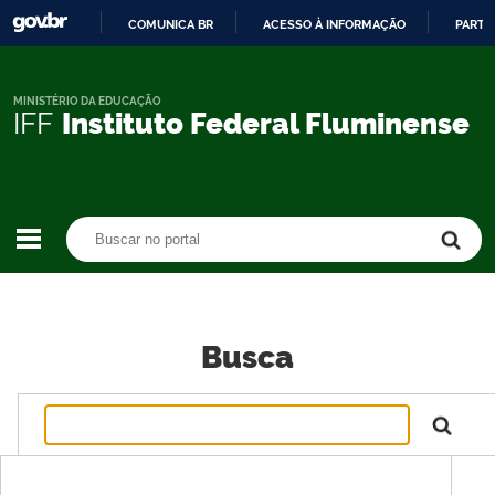
COMUNICA BR
ACESSO À INFORMAÇÃO
PARTI
IR
PARA
O
MINISTÉRIO DA EDUCAÇÃO
IFF
Instituto Federal Fluminense
CONTEÚDO
Buscar no portal
Buscar no portal
Busca