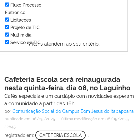
Fluxo Processo
Eletronico
Licitacoes
Projeto de TIC
Multimídia
Servico de TIC
7
itens atendem ao seu critério.
Cafeteria Escola será reinaugurada
nesta quinta-feira, dia 08, no Laguinho
Cafés especiais e um cardápio com novidades esperam
a comunidade a partir das 16h.
por
Comunicação Social do Campus Bom Jesus do Itabapoana
—
publicado
em 06/05/2025
última modificação
em 06/05/2025
22h45
registrado em:
CAFETERIA ESCOLA
,