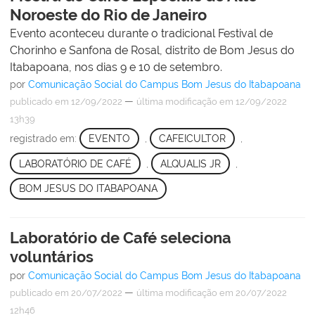
Noroeste do Rio de Janeiro
Evento aconteceu durante o tradicional Festival de
Chorinho e Sanfona de Rosal, distrito de Bom Jesus do
Itabapoana, nos dias 9 e 10 de setembro.
por
Comunicação Social do Campus Bom Jesus do Itabapoana
—
publicado
em 12/09/2022
última modificação
em 12/09/2022
13h39
registrado em:
EVENTO
,
CAFEICULTOR
,
LABORATÓRIO DE CAFÉ
,
ALQUALIS JR
,
BOM JESUS DO ITABAPOANA
Laboratório de Café seleciona
voluntários
por
Comunicação Social do Campus Bom Jesus do Itabapoana
—
publicado
em 20/07/2022
última modificação
em 20/07/2022
12h46