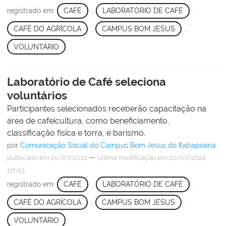
registrado em:
CAFÉ
,
LABORATÓRIO DE CAFÉ
,
CAFÉ DO AGRÍCOLA
,
CAMPUS BOM JESUS
,
VOLUNTÁRIO
Laboratório de Café seleciona
voluntários
Participantes selecionados receberão capacitação na
área de cafeicultura, como beneficiamento,
classificação física e torra, e barismo.
por
Comunicação Social do Campus Bom Jesus do Itabapoana
—
publicado
em 20/07/2022
última modificação
em 20/07/2022
12h53
registrado em:
CAFÉ
,
LABORATÓRIO DE CAFÉ
,
CAFÉ DO AGRÍCOLA
,
CAMPUS BOM JESUS
,
VOLUNTÁRIO