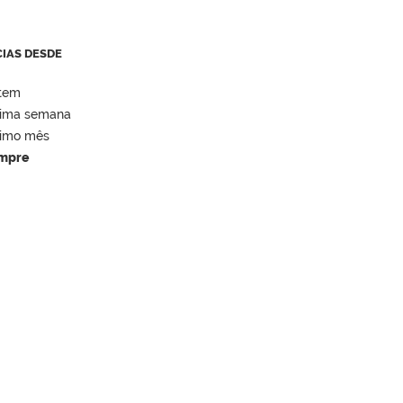
CIAS DESDE
tem
tima semana
timo mês
mpre