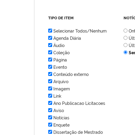
TIPO DE ITEM
NOTÍ
Selecionar Todos/Nenhum
On
Agenda Diária
Úl
Áudio
Úl
Coleção
Se
Página
Evento
Conteúdo externo
Arquivo
Imagem
Link
Ano Publicacao Licitacoes
Aviso
Notícias
Enquete
Dissertação de Mestrado