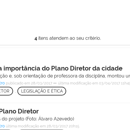
4
itens atendem ao seu critério.
a importância do Plano Diretor da cidade
ção e, sob orientação de professora da disciplina, montou um
tro
—
publicado
em 28/03/2017
última modificação
em 03/04/2017 11h4
ETOR
,
LEGISLAÇÃO E ÉTICA
Plano Diretor
 do projeto (Foto: Álvaro Azevedo)
tro
última modificação
em 28/03/2017 20h15