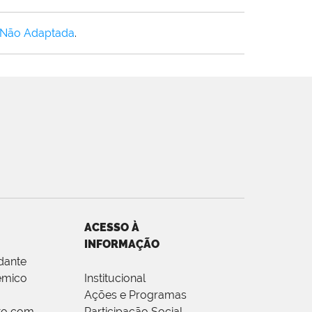
 Não Adaptada
.
ACESSO À
INFORMAÇÃO
dante
êmico
Institucional
Ações e Programas
to com
Participação Social