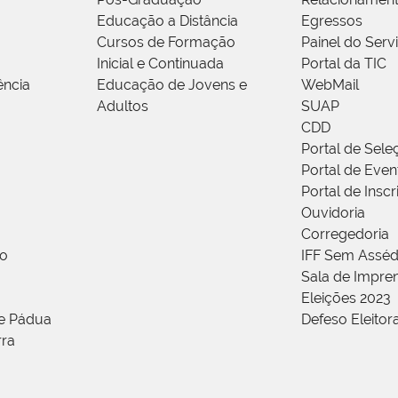
Educação a Distância
Egressos
Cursos de Formação
Painel do Serv
Inicial e Continuada
Portal da TIC
ência
Educação de Jovens e
WebMail
Adultos
SUAP
CDD
Portal de Sele
Portal de Even
Portal de Insc
Ouvidoria
Corregedoria
ão
IFF Sem Asséd
Sala de Impren
Eleições 2023
de Pádua
Defeso Eleitor
rra