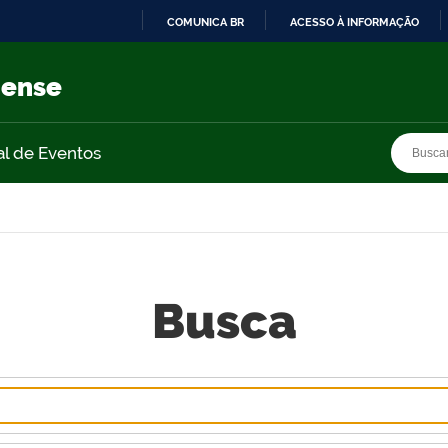
COMUNICA BR
ACESSO À INFORMAÇÃO
IR
PARA
nense
O
CONTEÚDO
Busca
Busca
al de Eventos
Busca