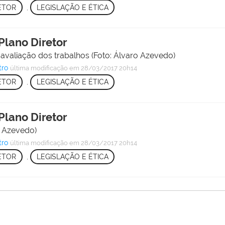
ETOR
,
LEGISLAÇÃO E ÉTICA
Plano Diretor
a avaliação dos trabalhos (Foto: Álvaro Azevedo)
tro
última modificação
em 28/03/2017 20h14
ETOR
,
LEGISLAÇÃO E ÉTICA
Plano Diretor
 Azevedo)
tro
última modificação
em 28/03/2017 20h14
ETOR
,
LEGISLAÇÃO E ÉTICA