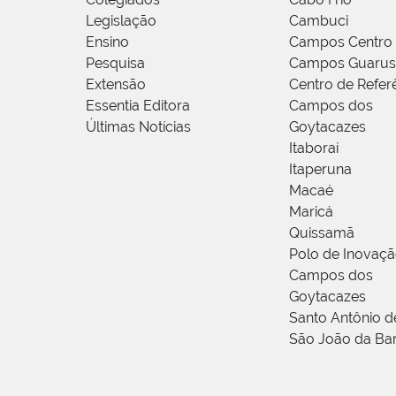
Legislação
Cambuci
Ensino
Campos Centro
Pesquisa
Campos Guarus
Extensão
Centro de Refer
Essentia Editora
Campos dos
Últimas Notícias
Goytacazes
Itaboraí
Itaperuna
Macaé
Maricá
Quissamã
Polo de Inovaç
Campos dos
Goytacazes
Santo Antônio 
São João da Ba