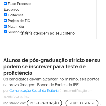
Fluxo Processo
Eletronico
Licitacoes
Projeto de TIC
Multimídia
Servico de TIC
2
itens atendem ao seu critério.
Alunos de pós-graduação stricto sensu
podem se inscrever para teste de
proficiência
Os candidatos devem alcançar, no mínimo, seis pontos
na prova (Imagem: Banco de Fontes do IFF).
por
Comunicação Social da Reitoria
última modificação
em
31/08/2023 13h12
registrado em:
PÓS-GRADUAÇÃO
,
STRICTO SENSU
,