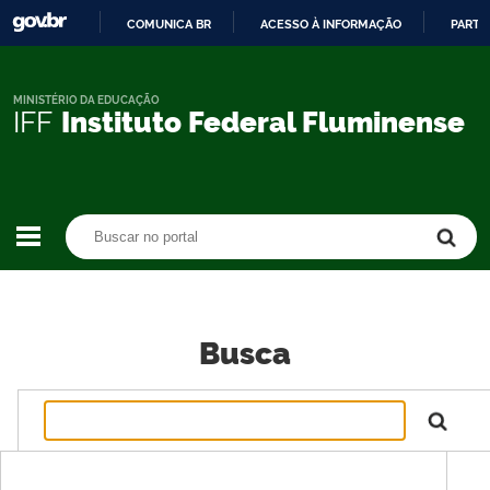
COMUNICA BR
ACESSO À INFORMAÇÃO
PARTI
IR
PARA
O
MINISTÉRIO DA EDUCAÇÃO
IFF
Instituto Federal Fluminense
CONTEÚDO
Buscar no portal
Buscar no portal
Busca