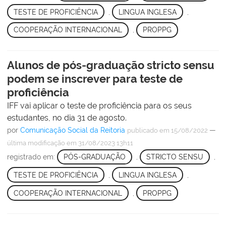
TESTE DE PROFICIÊNCIA
,
LINGUA INGLESA
,
COOPERAÇÃO INTERNACIONAL
,
PROPPG
Alunos de pós-graduação stricto sensu
podem se inscrever para teste de
proficiência
IFF vai aplicar o teste de proficiência para os seus
estudantes, no dia 31 de agosto.
por
Comunicação Social da Reitoria
—
publicado
em 15/08/2022
última modificação
em 31/08/2023 13h11
registrado em:
PÓS-GRADUAÇÃO
,
STRICTO SENSU
,
TESTE DE PROFICIÊNCIA
,
LINGUA INGLESA
,
COOPERAÇÃO INTERNACIONAL
,
PROPPG