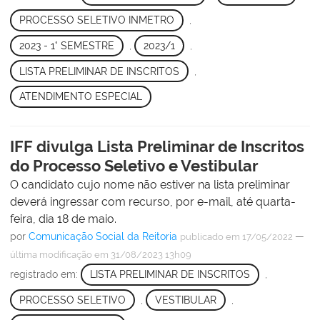
PROCESSO SELETIVO INMETRO
,
2023 - 1° SEMESTRE
,
2023/1
,
LISTA PRELIMINAR DE INSCRITOS
,
ATENDIMENTO ESPECIAL
IFF divulga Lista Preliminar de Inscritos
do Processo Seletivo e Vestibular
O candidato cujo nome não estiver na lista preliminar
deverá ingressar com recurso, por e-mail, até quarta-
feira, dia 18 de maio.
por
Comunicação Social da Reitoria
—
publicado
em 17/05/2022
última modificação
em 31/08/2023 13h09
registrado em:
LISTA PRELIMINAR DE INSCRITOS
,
PROCESSO SELETIVO
,
VESTIBULAR
,