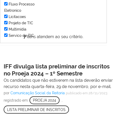
Fluxo Processo
Eletronico
Licitacoes
Projeto de TIC
Multimídia
Servico de TIC
7
itens atendem ao seu critério.
IFF divulga lista preliminar de inscritos
no Proeja 2024 – 1º Semestre
Os candidatos que não estiverem na lista deverão enviar
recurso nesta quarta-feira, 29 de novembro, por e-mail.
por
Comunicação Social da Reitoria
publicado
em 28/11/2023
registrado em:
PROEJA 2024
,
LISTA PRELIMINAR DE INSCRITOS