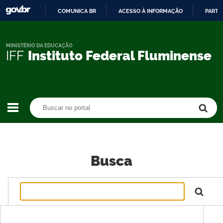
COMUNICA BR
ACESSO À INFORMAÇÃO
PARTI
IR
PARA
O
MINISTÉRIO DA EDUCAÇÃO
IFF
Instituto Federal Fluminense
CONTEÚDO
Buscar no portal
Buscar no portal
Busca