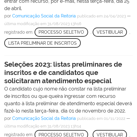
entrar com recurso, por e-mail, nesta terça-feira, dia 25
de abril.
por
Comunicação Social da Reitoria
—
publicado
em 24/04/2023
última modificação
em 31/08/2023 13h16
registrado em:
PROCESSO SELETIVO
,
VESTIBULAR
,
LISTA PRELIMINAR DE INSCRITOS
Seleções 2023: listas preliminares de
inscritos e de candidatos que
solicitaram atendimento especial
O candidato cujo nome não constar na lista preliminar
de inscritos ou que queira ingressar com recurso
quanto à lista preliminar de atendimento especial deverá
fazê-lo nesta terça-feira, dia 01 de novembro de 2022.
por
Comunicação Social da Reitoria
—
publicado
em 01/11/2022
última modificação
em 31/08/2023 13h14
registrado em:
PROCESSO SELETIVO
,
VESTIBULAR
,