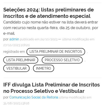
Seleções 2024: listas preliminares de
inscritos e de atendimento especial
Candidato cujo nome não estiver na lista deverá entrar
com recurso nesta quarta-feira, dia 25 de outubro, por
e-mail.
por
admin
—
publicado
em 24/10/2023
última modificação
em
27/10/2023 20h20
registrado em:
LISTA PRELIMINAR DE INSCRITOS
,
LISTA PRELIMINAR
,
PROCESSO SELETIVO
,
VESTIBULAR
,
INMETRO
IFF divulga Lista Preliminar de Inscritos
no Processo Seletivo e Vestibular
por
Comunicação Social da Reitoria
última modificação
em
31/08/2023 13h16