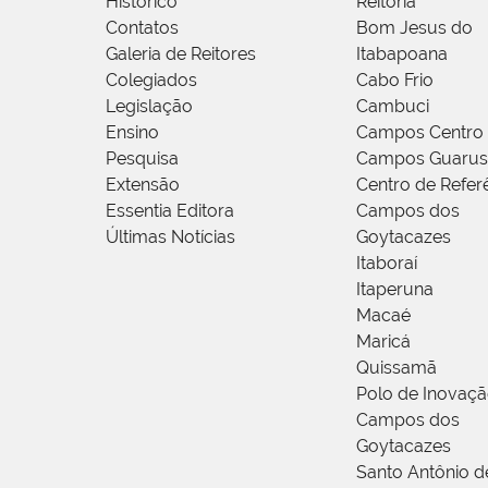
Histórico
Reitoria
Contatos
Bom Jesus do
Galeria de Reitores
Itabapoana
Colegiados
Cabo Frio
Legislação
Cambuci
Ensino
Campos Centro
Pesquisa
Campos Guarus
Extensão
Centro de Refer
Essentia Editora
Campos dos
Últimas Notícias
Goytacazes
Itaboraí
Itaperuna
Macaé
Maricá
Quissamã
Polo de Inovaç
Campos dos
Goytacazes
Santo Antônio 