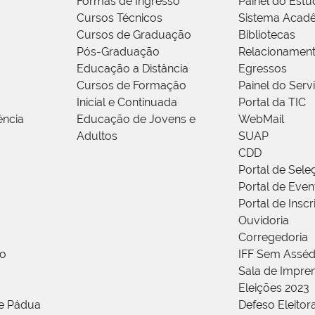
Formas de Ingresso
Painel do Estu
Cursos Técnicos
Sistema Acad
Cursos de Graduação
Bibliotecas
Pós-Graduação
Relacionamen
Educação a Distância
Egressos
Cursos de Formação
Painel do Serv
Inicial e Continuada
Portal da TIC
ência
Educação de Jovens e
WebMail
Adultos
SUAP
CDD
Portal de Sele
Portal de Even
Portal de Insc
Ouvidoria
Corregedoria
ão
IFF Sem Asséd
Sala de Impren
Eleições 2023
de Pádua
Defeso Eleitor