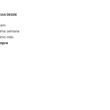
CIAS DESDE
tem
tima semana
timo mês
mpre