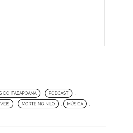
S DO ITABAPOANA
,
PODCAST
,
ÍVEIS
,
MORTE NO NILO
,
MÚSICA
,