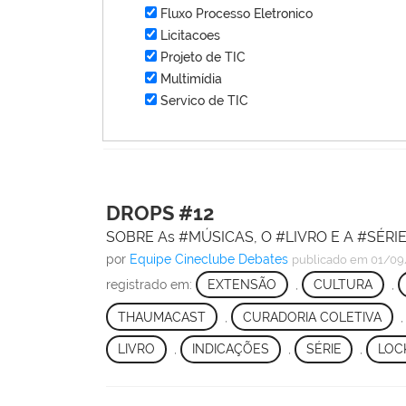
Fluxo Processo Eletronico
Licitacoes
Projeto de TIC
Multimídia
Servico de TIC
DROPS #12
SOBRE As #MÚSICAS, O #LIVRO E A #SÉRI
por
Equipe Cineclube Debates
publicado
em 01/09
registrado em:
EXTENSÃO
,
CULTURA
,
THAUMACAST
,
CURADORIA COLETIVA
LIVRO
,
INDICAÇÕES
,
SÉRIE
,
LOC