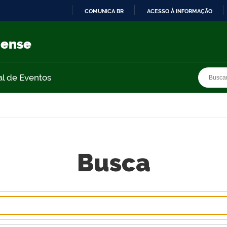
COMUNICA BR
ACESSO À INFORMAÇÃO
IR
PARA
nense
O
CONTEÚDO
Busca
Busca
al de Eventos
Busca