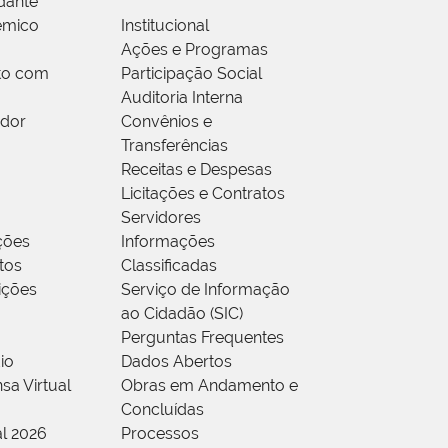
dante
êmico
Institucional
Ações e Programas
to com
Participação Social
Auditoria Interna
idor
Convênios e
Transferências
Receitas e Despesas
Licitações e Contratos
Servidores
ções
Informações
tos
Classificadas
rições
Serviço de Informação
ao Cidadão (SIC)
Perguntas Frequentes
io
Dados Abertos
sa Virtual
Obras em Andamento e
Concluídas
al 2026
Processos