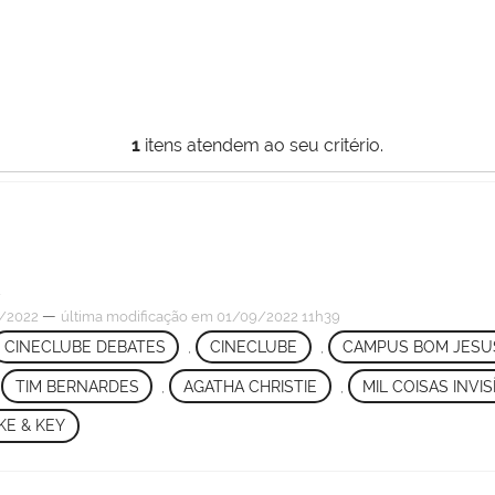
1
itens atendem ao seu critério.
E
—
/2022
última modificação
em 01/09/2022 11h39
CINECLUBE DEBATES
,
CINECLUBE
,
CAMPUS BOM JESU
,
TIM BERNARDES
,
AGATHA CHRISTIE
,
MIL COISAS INVIS
KE & KEY