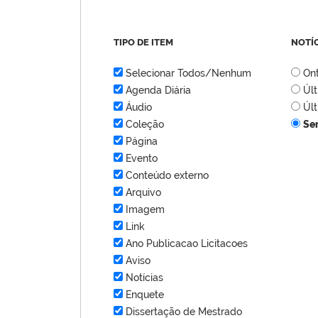
TIPO DE ITEM
NOTÍ
Selecionar Todos/Nenhum
On
Agenda Diária
Úl
Áudio
Úl
Coleção
Se
Página
Evento
Conteúdo externo
Arquivo
Imagem
Link
Ano Publicacao Licitacoes
Aviso
Notícias
Enquete
Dissertação de Mestrado