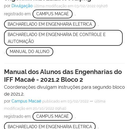
por
Divulgação
última modificação
em 03/02/2022 09h26
registrado em:
CAMPUS MACAÉ
,
BACHARELADO EM ENGENHARIA ELÉTRICA
,
BACHARELADO EM ENGENHARIA DE CONTROLE E
AUTOMAÇÃO
,
MANUAL DO ALUNO
Manual dos Alunos das Engenharias do
IFF Macaé - 2021.2 Bloco 2
Coordenações divulgam instruções para segundo bloco
de 2021.2.
por
Campus Macaé
—
publicado
em 03/02/2022
última
modificação
em 20/10/2022 09h40
registrado em:
CAMPUS MACAÉ
,
BACHARELADO EM ENGENHARIA ELÉTRICA
,