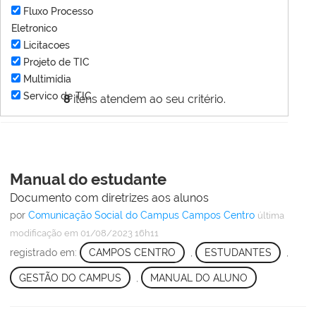
Fluxo Processo
Eletronico
Licitacoes
Projeto de TIC
Multimídia
Servico de TIC
8
itens atendem ao seu critério.
Manual do estudante
Documento com diretrizes aos alunos
por
Comunicação Social do Campus Campos Centro
última
modificação
em 01/08/2023 16h11
registrado em:
CAMPOS CENTRO
,
ESTUDANTES
,
GESTÃO DO CAMPUS
,
MANUAL DO ALUNO