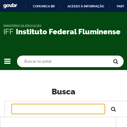
COMUNICA BR
ACESSO À INFORMAÇÃO
PARTI
IR
PARA
O
MINISTÉRIO DA EDUCAÇÃO
IFF
Instituto Federal Fluminense
CONTEÚDO
Buscar no portal
Buscar no portal
Busca