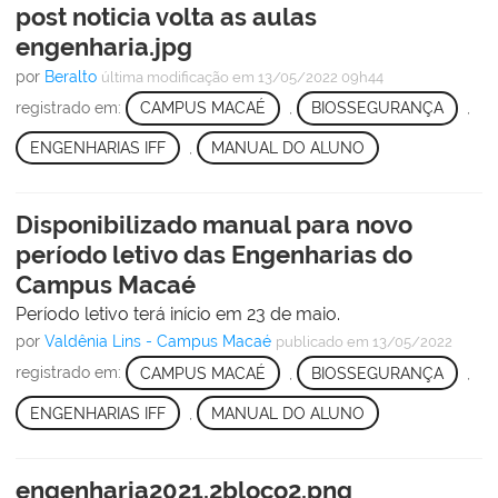
post noticia volta as aulas
engenharia.jpg
por
Beralto
última modificação
em 13/05/2022 09h44
registrado em:
CAMPUS MACAÉ
,
BIOSSEGURANÇA
,
ENGENHARIAS IFF
,
MANUAL DO ALUNO
Disponibilizado manual para novo
período letivo das Engenharias do
Campus Macaé
Período letivo terá início em 23 de maio.
por
Valdênia Lins - Campus Macaé
publicado
em 13/05/2022
registrado em:
CAMPUS MACAÉ
,
BIOSSEGURANÇA
,
ENGENHARIAS IFF
,
MANUAL DO ALUNO
engenharia2021.2bloco2.png