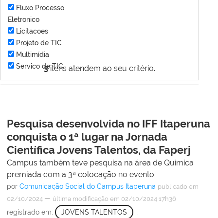
Fluxo Processo
Eletronico
Licitacoes
Projeto de TIC
Multimídia
Servico de TIC
3
itens atendem ao seu critério.
Pesquisa desenvolvida no IFF Itaperuna
conquista o 1ª lugar na Jornada
Científica Jovens Talentos, da Faperj
Campus também teve pesquisa na área de Química
premiada com a 3ª colocação no evento.
por
Comunicação Social do Campus Itaperuna
publicado
em
—
02/10/2024
última modificação
em 02/10/2024 17h36
registrado em:
JOVENS TALENTOS
,