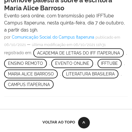
promove palestra sobre a escritora
Maria Alice Barroso
Evento será online, com transmissão pelo IFFTube
Campus Itaperuna, nesta quinta-feira, dia 7 de outubro,
a partir das 19h.
por
Comunicação Social do Campus Itaperuna
publicado
em
—
06/10/2021
última modificação
em 06/10/2021 11h31
registrado em:
ACADEMIA DE LETRAS DO IFF ITAPERUNA
,
ENSINO REMOTO
,
EVENTO ONLINE
,
IFFTUBE
,
MARIA ALICE BARROSO
,
LITERATURA BRASILEIRA
,
CAMPUS ITAPERUNA
VOLTAR AO TOPO