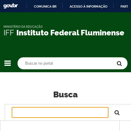
COMUNICA BR
ACESSO À INFORMAÇÃO
PARTI
IR
PARA
O
MINISTÉRIO DA EDUCAÇÃO
IFF
Instituto Federal Fluminense
CONTEÚDO
Buscar no portal
Buscar no portal
Busca