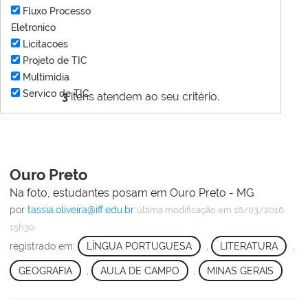
Fluxo Processo
Eletronico
Licitacoes
Projeto de TIC
Multimídia
Servico de TIC
3
itens atendem ao seu critério.
Ouro Preto
Na foto, estudantes posam em Ouro Preto - MG
por
tassia.oliveira@iff.edu.br
última modificação
em 16/03/2016
15h30
registrado em:
LÍNGUA PORTUGUESA
,
LITERATURA
,
GEOGRAFIA
,
AULA DE CAMPO
,
MINAS GERAIS