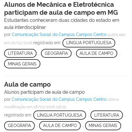
Alunos de Mecânica e Eletrotécnica
participam de aula de campo em MG
Estudantes conheceram duas cidades do estado em
aula interdisciplinar
por
Comunicação Social do Campus Campos Centro
publicado
registrado em:
LÍNGUA PORTUGUESA
,
em 16/03/2016
LITERATURA
,
GEOGRAFIA
,
AULA DE CAMPO
,
MINAS GERAIS
Aula de campo
Alunos participam de aula de campo
por
Comunicação Social do Campus Campos Centro
última
modificação
em 16/03/2016 15h25
registrado em:
LÍNGUA PORTUGUESA
,
LITERATURA
,
GEOGRAFIA
,
AULA DE CAMPO
,
MINAS GERAIS