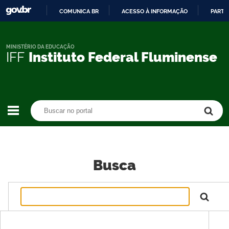
COMUNICA BR
ACESSO À INFORMAÇÃO
PARTI
IR
PARA
O
MINISTÉRIO DA EDUCAÇÃO
IFF
Instituto Federal Fluminense
CONTEÚDO
Buscar no portal
Buscar no portal
Busca